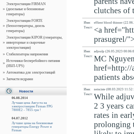
parents hav
Электростанции FIRMAN
clutches of
(дизельные и бензиновые
генераторы)
Электростанции FORTE
Имя:
effient blood thinner (22.06
(бензогенераторы, дизель
Текст:
<a href="ht
генераторы)
prasugrel/"
Электростанции KIPOR (генераторы,
инверторные и сварочные
электростанции)
Имя:
adjoulp (26.05.2023 00:06:
Стабилизаторы напряжения
Текст:
MC Nguyen,
Источники бесперебойного питания
href=http://
(ИБП-UPS)
Автоматика для электростанций
patients abs
Запчасти ведрами
Имя:
neisciste (08.03.2023 11:52:
Новости
Текст:
While adjuv
06.08.2014
Лучшая цена Августа на
2 3 years c
электростанцию Firman FPG
7800E2 - 7855 грн !
rates in ear
04.07.2012
prolonging 
Лучшие цены на бензиновые
генераторы Energy Power и
Firman
likely to im