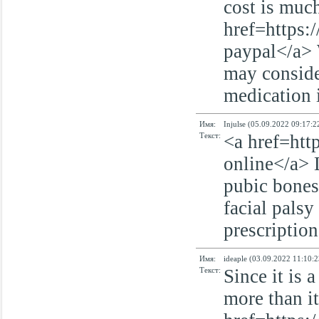
cost is muc
href=https:/
paypal</a> 
may consider
medication 
Имя:
Injulse (05.09.2022 09:17:2
Текст:
<a href=htt
online</a> 
pubic bones
facial pals
prescription
Имя:
ideaple (03.09.2022 11:10:2
Текст:
Since it is 
more than it