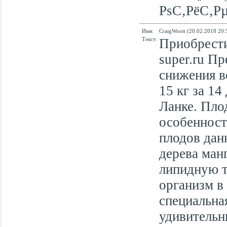
РѕС‚РёС‚Р
Имя:
CraigWoott (20.02.2018 20:
Текст:
Приобрести 
super.ru П
снижения в
15 кг за 14
Ланке. Пло
особенност
плодов дан
дерева ман
липидную т
организм в
специальна
удивительн