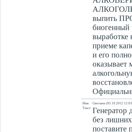
АЛКОВЕР
АЛКОГОЛ
выпить ПР
биогенный 
выработке 
приеме кап
и его полн
оказывает 
алкогольну
восстановл
Официальный
Имя:
Светлана (05.10.2012 12:03
Текст:
Генератор 
без лишних
поставите п