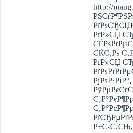
http://man
РЅСѓР¶РЅР
РїРѕСЂСЏР
РґР»СЏ СЂ
СЃРѕРґРµС
СЌС‚Рѕ С‚
РґР»СЏ СЂ
РїРѕРґРґР
РјРѕР·РіР°
РўРµРєСѓС
С‚Р°РєР¶Рµ
С‚Р°РєР¶Р
РїСЂРµРґР
Р±С‹С‚СЊ,