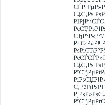
СЃРґРµР»Р°
С‡С‚Рѕ Рѕ
РІРјРµСЃС
РєСЂРѕРІРѕ
СЂР°РєР°? 
Р±С‹Р»Рё 
РѕРіСЂР°Р
РёСЃСЃР»Р
С‡С‚Рѕ РѕР
РїСЂРµРґР
РїРѕСЏРІР
С‚РёРїРѕР
РјРѕР»РѕС
РїСЂРµРґС