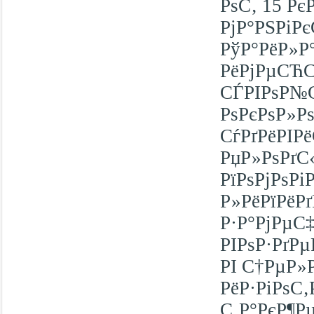
РѕС‚ 15 Рє
РјР°РЅРіР
РўР°РёР»Р
РёРјРµСЋ
СЃРІРѕР№С
РѕРєРѕР»Рѕ
СѓРґРёРІР
РџР»РѕРґС
РїРѕРјРѕР
Р»РёРїРёР
Р·Р°РјРµС
РІРѕР·РґР
РІ С†РµР»
РёР·РіРѕС
С‚Р°РєР¶Р