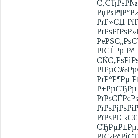
С‚СЂРѕР№
РџРѕР¶Р°Р
РґР»СЏ Рї
РґРѕРїРѕР
РёРЅС„РѕСЂ
РІСЃРµ РёР
СЌС‚РѕРіР
РІРµС‰РµСЃ
РґР°Р¶Рµ 
Р±РµСЂРµР
РїРѕСЃРєР
РїРѕРјРѕРі
РїРѕРІС‹С
СЂРµР±РµР
РІС‹РёРіСЂ