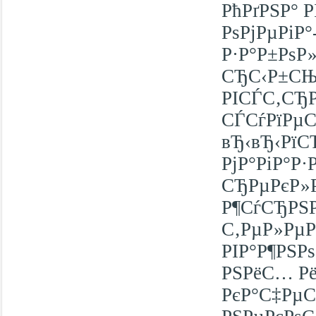
РћРґРЅР° 
РѕРјРµРіР°
Р·Р°Р±РѕР
СЂС‹Р±СЊР
РІСЃС‚СЂР
СЃСѓРїРµС
вЂ‹вЂ‹РїС
РјР°РіР°Р
СЂРµРєР»
Р¶СѓСЂРЅР
С‚РµР»РµР
РІР°Р¶РЅРѕ
РЅРёС… Рё
РєР°С‡РµСЃ