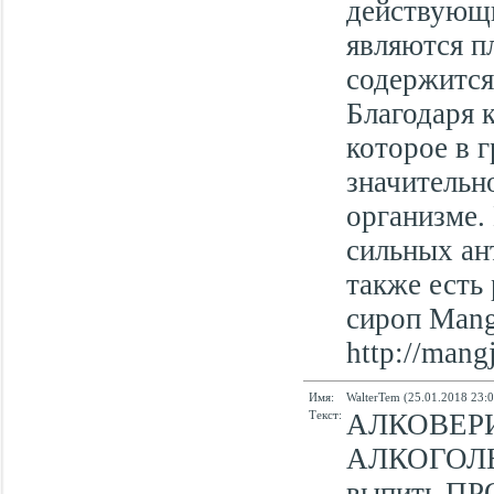
действующ
являются п
содержится
Благодаря 
которое в 
значительн
организме.
сильных ан
также есть
сироп Mang
http://man
Имя:
WalterTem (25.01.2018 23:0
Текст:
АЛКОВЕР
АЛКОГОЛ
выпить ПР