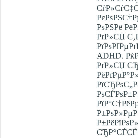
СѓР»СѓС‡С
РєРѕРЅС†Р
РѕРЅРё Рё
РґР»СЏ С‚
РїРѕРІРµРґ
ADHD. РќР
РґР»СЏ СЂ
РёРґРµР°Р
РїСЂРѕС„Р
РѕСЃРѕР±Р
РїР°С†РёР
Р±РѕР»Рµ
Р±РёРїРѕР
СЂР°СЃСЃ