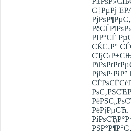
Р±РѕР»СЊС
С‡РµРј EP
РјРѕР¶РµС
РёСЃРїРѕР
РІР°СЃ Рµ
СЌС‚Р° СЃ
СЂС‹Р±СЊР
РїРѕРґРґР
РјРѕР·РіР
СЃРѕСЃСѓР
РѕС‚РЅСЋР
РёРЅС„РѕС
РёРјРµСЋ.
РіРѕСЂР°Р
РЅР°Р¶Р°С