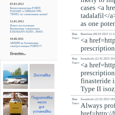
03.03.2012
cases <a hre
Бензогенераторы FORTE
FG6500E и FIRMAN FPG
tadalafil</
7800E2 по сниженным ценам!
12.01.2012
as one poten
Новое поступление:
Бензиновые генераторы
EISEMANN H2801, S6401
Имя:
Bismfrimi (06.03.2023 11:1
Текст:
<a href=http
10.08.2011
АКЦИЯ на бензиновые
электростанции FORTE!!!
prescriptio
Подробно...
Имя:
Sormdoofe (22.02.2023 20:
Текст:
<a href=http
prescriptio
finasteride 
Type II iso
Имя:
Sormdoofe (22.02.2023 18:
Текст:
Always prof
href=http://