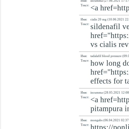
Имя:
incumma (27.06.2021 17:17
Текст:
<a href=htt
Имя:
cialis 20 mg (10.06.2021 22
Текст:
sildenafil v
href="https:
vs cialis re
Имя:
tadalafil blood pressure (09
Текст:
how long doe
href="https:
effects for t
Имя:
incumma (28.05.2021 12:08
Текст:
<a href=htt
pitampura i
Имя:
mongabs (06.04.2021 02:37
Текст:
https://ponl