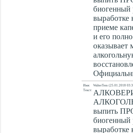
биогенный 
выработке 
приеме кап
и его полн
оказывает 
алкогольну
восстановл
Официальный
Имя:
WalterTem (25.01.2018 03:3
Текст:
АЛКОВЕР
АЛКОГОЛ
выпить ПР
биогенный 
выработке 