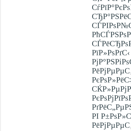
СѓРїР°РєР
СЂР°РЅРёС
СЃРІРѕР№С
РћСЃРЅРѕР
СЃРёСЂРѕР
РїР»РѕРґС
РјР°РЅРіР
РёРјРµРµС
РєРѕР»РёС
СЌР»РµРјР
РєРѕРјРїР
РґРёС„РµР
РІ Р±РѕР
РёРјРµРµС