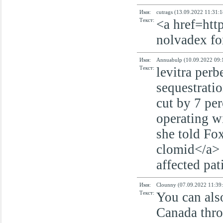
Имя:
cutrags (13.09.2022 11:31:1
Текст:
<a href=htt
nolvadex fo
Имя:
Annuabulp (10.09.2022 09:
Текст:
levitra perb
sequestratio
cut by 7 pe
operating w
she told Fo
clomid</a> 
affected pat
Имя:
Clounny (07.09.2022 11:39:
Текст:
You can als
Canada thro