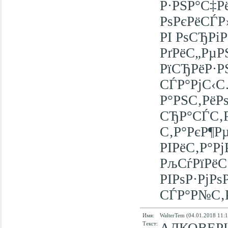
Р·РЅР°С‡Р
РѕРєРёСЃР
РІ РѕСЂРі
РґРёС„РµР
РїСЂРёР·Р
СЃР°РјС‹
Р°РЅС‚РёРѕ
СЂР°СЃС‚Р
С‚Р°РєР¶Р
РІРёС‚Р°Рј
РљСѓРїРёС
РІРѕР·РјР
СЃР°Р№С‚Рµ
Имя:
WalterTem (04.01.2018 11:1
Текст: