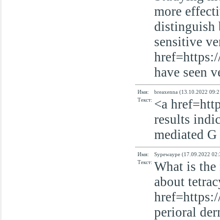
more effecti
distinguish
sensitive ve
href=https:
have seen ve
Имя:
breaxenna (13.10.2022 09:2
Текст:
<a href=htt
results indi
mediated G 2
Имя:
Sypewaype (17.09.2022 02:
Текст:
What is the
about tetrac
href=https:
perioral der