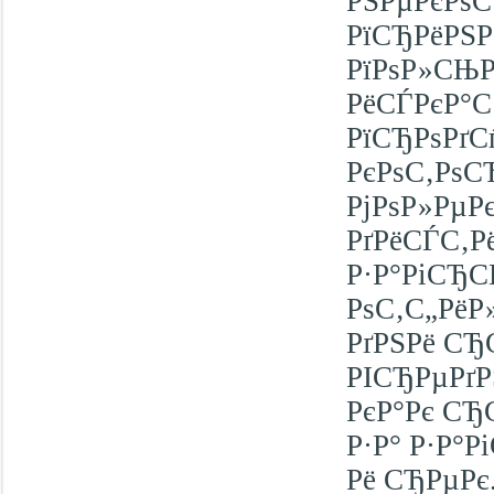
РЅРµРєРѕС
РїСЂРёРЅР
РїРѕР»СЊР·
РёСЃРєР°С
РїСЂРѕРґС
РєРѕС‚РѕС
РјРѕР»Рµ
РґРёСЃС‚Р
Р·Р°РіСЂ
РѕС‚С„РёР
РґРЅРё СЂ
РІСЂРµРґР
РєР°Рє СЂС
Р·Р° Р·Р°
Рё СЂРµРє