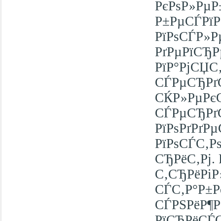
РєРѕР»РµР
Р±РµСЃРїР
РїРѕСЃР»Р
РґРµРїСЂ
РїР°РјСЏС
СЃРµСЂРґС
СЌР»РµРє
СЃРµСЂРґС
РїРѕРґРґР
РїРѕСЃС‚
СЂРёС‚Рј.
С‚СЂРёРіР
СЃС‚Р°Р±Р
СЃРЅРёР¶Р
РїСЂРёСЃС