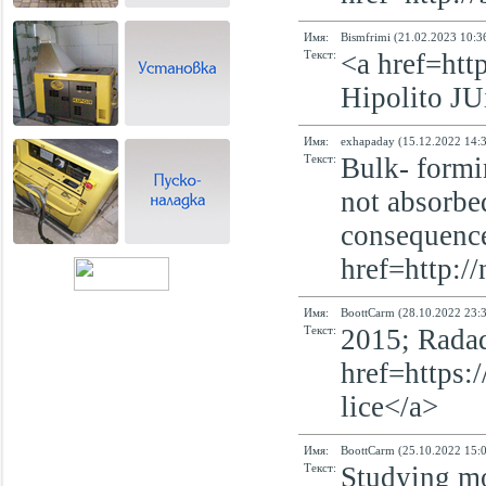
Имя:
Bismfrimi (21.02.2023 10:3
Текст:
<a href=http
Hipolito 
Имя:
exhapaday (15.12.2022 14:3
Текст:
Bulk- formi
not absorbe
consequences
href=http:/
Имя:
BoottCarm (28.10.2022 23:3
Текст:
2015; Radad
href=https:/
lice</a>
Имя:
BoottCarm (25.10.2022 15:0
Текст:
Studying mo