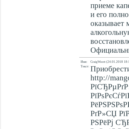
приеме кап
и его полн
оказывает 
алкогольну
восстановл
Официальный
Имя:
CraigWoott (24.01.2018 18:
Текст:
Приобрести
http://man
РїСЂРµРґР
РїРѕРєСѓР
РёРЅРЅРѕР
РґР»СЏ Рї
РЅРёРј СЂ