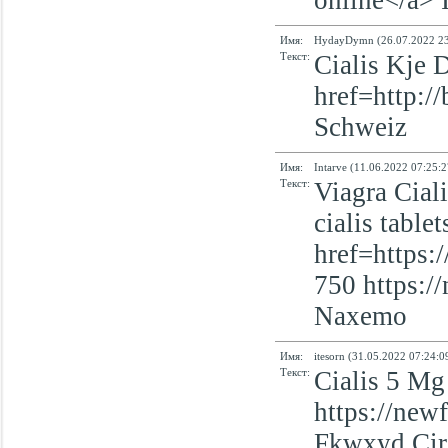
online</a> 
Имя:
HydayDymn (26.07.2022 23
Текст:
Cialis Kje 
href=http:/
Schweiz
Имя:
Intarve (11.06.2022 07:25:2
Текст:
Viagra Ciali
cialis table
href=https:
750 https://
Naxemo
Имя:
itesorn (31.05.2022 07:24:0
Текст:
Cialis 5 Mg
https://newf
Fkwxyd Circ