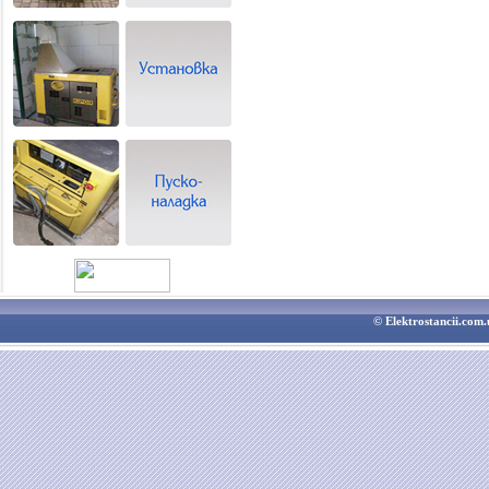
© Elektrostancii.co