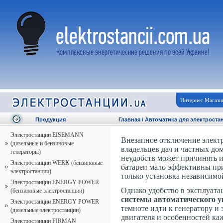
Интернет Магази
Продукция
Главная
/
Автоматика для электроста
Электростанции EISEMANN
Внезапное отключение электр
(дизельные и бензиновые
владельцев дач и частных дом
генераторы)
неудобств может причинять 
Электростанции WERK (бензиновые
батареи мало эффективны пр
электростанции)
только установка независимо
Электростанции ENERGY POWER
Однако удобство в эксплуатац
(бензиновые электростанции)
системы автоматического 
Электростанции ENERGY POWER
темноте идти к генератору и 
(дизельные электростанции)
двигателя и особенностей ка
Электростанции FIRMAN