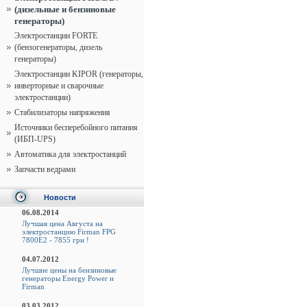
(дизельные и бензиновые
генераторы)
Электростанции FORTE
(бензогенераторы, дизель
генераторы)
Электростанции KIPOR (генераторы,
инверторные и сварочные
электростанции)
Стабилизаторы напряжения
Источники бесперебойного питания
(ИБП-UPS)
Автоматика для электростанций
Запчасти ведрами
Новости
06.08.2014
Лучшая цена Августа на
электростанцию Firman FPG
7800E2 - 7855 грн !
04.07.2012
Лучшие цены на бензиновые
генераторы Energy Power и
Firman
03.03.2012