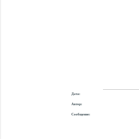
Дата:
Автор:
Сообщение: