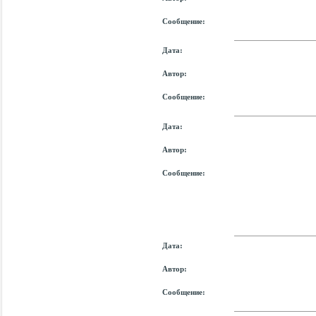
Сообщение:
Дата:
Автор:
Сообщение:
Дата:
Автор:
Сообщение:
Дата:
Автор:
Сообщение: