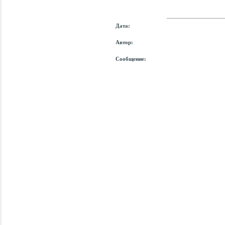
Дата:
Автор:
Сообщение: