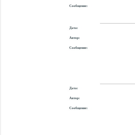
Сообщение:
Дата:
Автор:
Сообщение:
Дата:
Автор:
Сообщение: