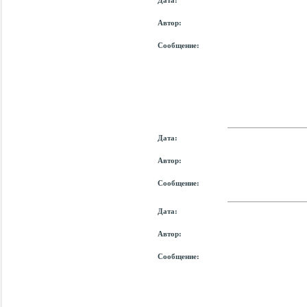
Дата:
Автор:
Сообщение:
Дата:
Автор:
Сообщение:
Дата:
Автор:
Сообщение: