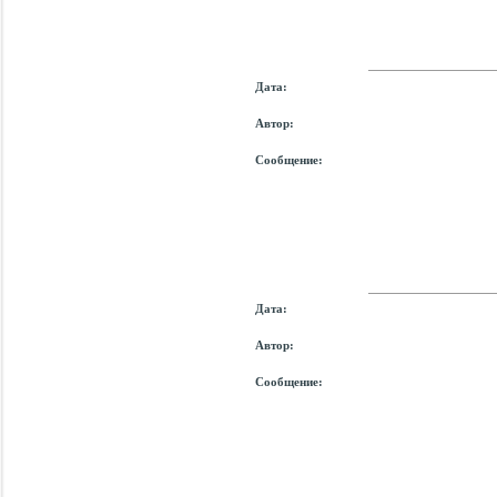
Дата:
Автор:
Сообщение:
Дата:
Автор:
Сообщение: