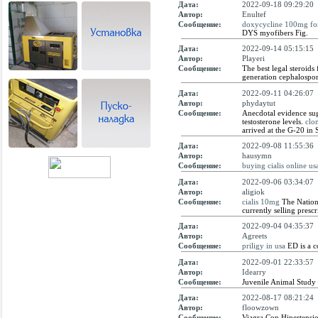
Дата:
2022-09-18 09:29:20
Автор:
Enultef
Сообщение:
doxycycline 100mg for
DYS myofibers Fig.
Дата:
2022-09-14 05:15:15
Автор:
Playeri
Сообщение:
The best legal steroids 
generation cephalosporin
Дата:
2022-09-11 04:26:07
Автор:
phydaytut
Сообщение:
Anecdotal evidence sugg
testosterone levels.
clo
arrived at the G-20 in S
Дата:
2022-09-08 11:55:36
Автор:
hausymn
Сообщение:
buying cialis online us
Дата:
2022-09-06 03:34:07
Автор:
aligiok
Сообщение:
cialis 10mg
The Nationa
currently selling presc
Дата:
2022-09-04 04:35:37
Автор:
Agreets
Сообщение:
priligy in usa
ED is a c
Дата:
2022-09-01 22:33:57
Автор:
Idearry
Сообщение:
Juvenile Animal Study
Дата:
2022-08-17 08:21:24
Автор:
floowzown
Сообщение:
Viagra Con Hipertensi