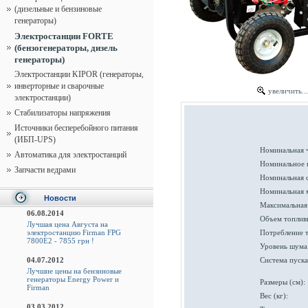
(дизельные и бензиновые
генераторы)
Электростанции FORTE
(бензогенераторы, дизель
генераторы)
Электростанции KIPOR (генераторы,
инверторные и сварочные
увеличить...
электростанции)
Стабилизаторы напряжения
Источники бесперебойного питания
(ИБП-UPS)
Номинальная ч
Автоматика для электростанций
Номинальное 
Запчасти ведрами
Номинальная с
Номинальная 
Новости
Максимальная
06.08.2014
Объем топливн
Лучшая цена Августа на
электростанцию Firman FPG
Потребление т
7800E2 - 7855 грн !
Уровень шума 
04.07.2012
Система пуска
Лучшие цены на бензиновые
генераторы Energy Power и
Размеры (см):
Firman
Вес (кг):
03.03.2012