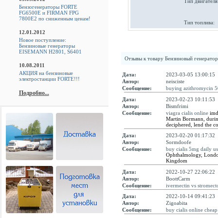
Тип двигателя
Бензогенераторы FORTE
FG6500E и FIRMAN FPG
7800E2 по сниженным ценам!
Тип топлива:
12.01.2012
Новое поступление:
Бензиновые генераторы
EISEMANN H2801, S6401
Отзывы к товару
Бензиновый генерато
10.08.2011
АКЦИЯ на бензиновые
Дата:
2023-03-05 13:00:15
электростанции FORTE!!!
Автор:
neisciste
Сообщение:
buying azithromycin 
Подробно...
Дата:
2023-02-23 10:11:53
Автор:
Bismfrimi
Сообщение:
viagra cialis online
imdu
Martin Bormann, during 
deciphered, lend the co
Дата:
2023-02-20 01:17:32
Автор:
Sormdoofe
Сообщение:
buy cialis 5mg daily u
Ophthalmology, London
Kingdom
Дата:
2022-10-27 22:06:22
Автор:
BoottCarm
Сообщение:
ivermectin vs stromect
Дата:
2022-10-14 09:41:23
Автор:
Zigoabita
Сообщение:
buy cialis online cheap