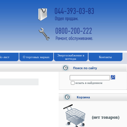
Энергоснабжение в
с-лист
О торговых марках
Контакты
коттедж
Поиск по сайту
искать в найденном
Корзина
(нет товаров)