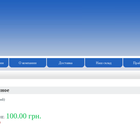
зин
О компании
Доставка
Наш склад
Прай
мное
ий)
100.00 грн.
НЕ:
)