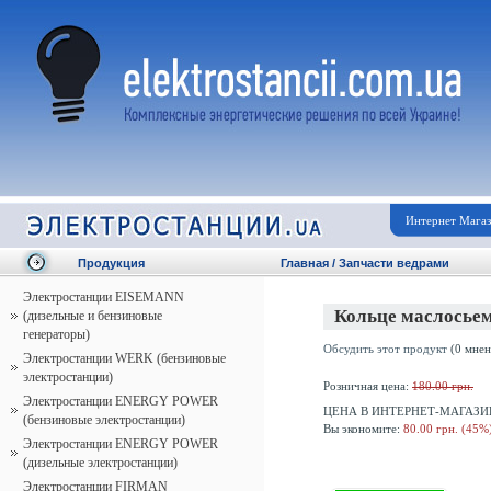
Интернет Мага
Продукция
Главная
/
Запчасти ведрами
Электростанции EISEMANN
Кольце маслосье
(дизельные и бензиновые
генераторы)
Обсудить этот продукт
(0 мнен
Электростанции WERK (бензиновые
электростанции)
Розничная цена:
180.00 грн.
Электростанции ENERGY POWER
ЦЕНА В ИНТЕРНЕТ-МАГАЗИ
(бензиновые электростанции)
Вы экономите:
80.00 грн. (45%
Электростанции ENERGY POWER
(дизельные электростанции)
Электростанции FIRMAN