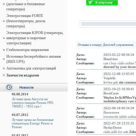
(дизельные и бензиновые
генераторы)
Электростанции FORTE
(бензогенераторы, дизель
генераторы)
Электростанции KIPOR (генераторы,
инверторные и сварочные
электростанции)
Отзывы к товару
Дисплей управления
:
Стабилизаторы напряжения
Дата:
2023-02-22 08:56:34
Источники бесперебойного питания
Автор:
Bismfrimi
(ИБП-UPS)
Сообщение:
can i buy cialis online
T
directed by your docto
Автоматика для электростанций
Дата:
2022-12-08 12:05:01
Запчасти ведрами
Автор:
Voiplelit
Сообщение:
levitra gsk
site communi
Новости
Дата:
2022-10-25 10:30:41
Автор:
BoottCarm
06.08.2014
Сообщение:
Waylon kvAcMNhwVg
Лучшая цена Августа на
multidisciplinary care 
электростанцию Firman FPG
7800E2 - 7855 грн !
Дата:
2022-08-18 09:54:59
Автор:
floowzown
04.07.2012
Сообщение:
ivermectin tablet onlin
Лучшие цены на бензиновые
генераторы Energy Power и
Дата:
2022-07-29 13:51:31
Firman
Автор:
HydayDymn
Сообщение:
cialis pills for sale
Zith
03.03.2012