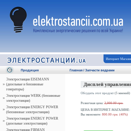
Интернет Магази
Продукция
Главная
/
Запчасти ведрами
Электростанции EISEMANN
Дисплей управлени
(дизельные и бензиновые
генераторы)
Обсудить этот продукт
(5 мнений)
Электростанции WERK (бензиновые
электростанции)
Розничная цена:
2,000.00 грн.
Электростанции ENERGY POWER
ЦЕНА В ИНТЕРНЕТ-МАГАЗИНЕ:
(бензиновые электростанции)
Вы экономите:
800.00 грн. (40%)
Электростанции ENERGY POWER
(дизельные электростанции)
Электростанции FIRMAN