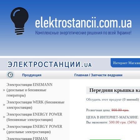
Интернет Магази
Продукция
Главная
/
Запчасти ведрами
Электростанции EISEMANN
Передняя крышка к
(дизельные и бензиновые
генераторы)
Обсудить этот продукт
(0 мнений)
Электростанции WERK (бензиновые
электростанции)
Розничная цена:
900.00 грн.
Электростанции ENERGY POWER
ЦЕНА В ИНТЕРНЕТ-МАГАЗИНЕ:
(бензиновые электростанции)
Вы экономите:
500.00 грн. (56%)
Электростанции ENERGY POWER
(дизельные электростанции)
Электростанции FIRMAN