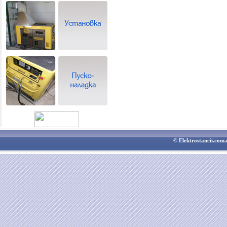
© Elektrostancii.co