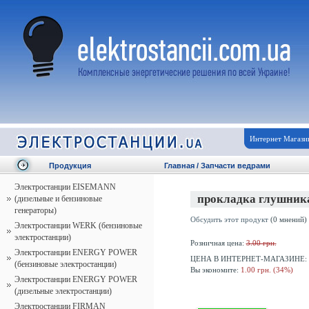
Интернет Магази
Продукция
Главная
/
Запчасти ведрами
Электростанции EISEMANN
прокладка глушник
(дизельные и бензиновые
генераторы)
Обсудить этот продукт
(0 мнений)
Электростанции WERK (бензиновые
электростанции)
Розничная цена:
3.00 грн.
Электростанции ENERGY POWER
ЦЕНА В ИНТЕРНЕТ-МАГАЗИНЕ:
(бензиновые электростанции)
Вы экономите:
1.00 грн. (34%)
Электростанции ENERGY POWER
(дизельные электростанции)
Электростанции FIRMAN