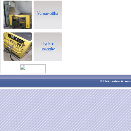
© Elektrostancii.co