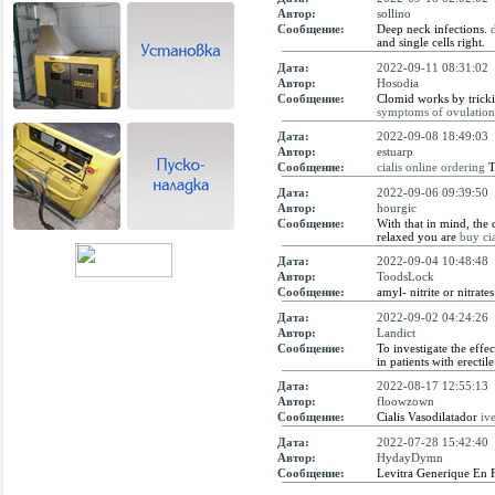
Автор:
sollino
Сообщение:
Deep neck infections.
and single cells right.
Дата:
2022-09-11 08:31:02
Автор:
Hosodia
Сообщение:
Clomid works by tricki
symptoms of ovulation 
Дата:
2022-09-08 18:49:03
Автор:
estuarp
Сообщение:
cialis online ordering
T
Дата:
2022-09-06 09:39:50
Автор:
hourgic
Сообщение:
With that in mind, the
relaxed you are
buy cia
Дата:
2022-09-04 10:48:48
Автор:
ToodsLock
Сообщение:
amyl- nitrite or nitrat
Дата:
2022-09-02 04:24:26
Автор:
Landict
Сообщение:
To investigate the effe
in patients with erecti
Дата:
2022-08-17 12:55:13
Автор:
floowzown
Сообщение:
Cialis Vasodilatador
iv
Дата:
2022-07-28 15:42:40
Автор:
HydayDymn
Сообщение:
Levitra Generique En F