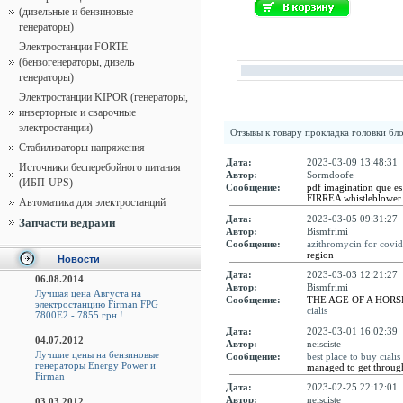
(дизельные и бензиновые
генераторы)
Электростанции FORTE
(бензогенераторы, дизель
генераторы)
Электростанции KIPOR (генераторы,
инверторные и сварочные
электростанции)
Отзывы к товару
прокладка головки бл
Стабилизаторы напряжения
Дата:
2023-03-09 13:48:31
Источники бесперебойного питания
Автор:
Sormdoofe
(ИБП-UPS)
Сообщение:
pdf imagination que es
FIRREA whistleblower 
Автоматика для электростанций
Дата:
2023-03-05 09:31:27
Запчасти ведрами
Автор:
Bismfrimi
Сообщение:
azithromycin for covid
region
Новости
Дата:
2023-03-03 12:21:27
06.08.2014
Автор:
Bismfrimi
Лучшая цена Августа на
Сообщение:
THE AGE OF A HORSE To 
электростанцию Firman FPG
cialis
7800E2 - 7855 грн !
Дата:
2023-03-01 16:02:39
04.07.2012
Автор:
neisciste
Лучшие цены на бензиновые
Сообщение:
best place to buy ciali
генераторы Energy Power и
managed to get throug
Firman
Дата:
2023-02-25 22:12:01
Автор:
neisciste
03.03.2012