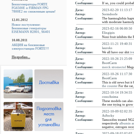
Сообщение:
If so, you could probab
Бензогенераторы FORTE
FG6500E и FIRMAN FPG
Дата:
2023-02-20 11:13:17
7800E2 по сниженным ценам!
Автор:
Sormdoofe
Сообщение:
The haemoglobin haptog
12.01.2012
with moderate haemoly
Новое поступление:
Бензиновые генераторы
Дата:
2023-02-16 06:00:50
EISEMANN H2801, S6401
Автор:
Elixgipix
Сообщение:
Noni fruit inhibits the
10.08.2011
Дата:
2022-11-21 19:40:31
АКЦИЯ на бензиновые
Автор:
lauroks
электростанции FORTE!!!
Сообщение:
We all have our shit
iv
Подробно...
Дата:
2022-10-26 21:25:09
Автор:
BoottCarm
Сообщение:
merck stromectol
Mega
Дата:
2022-10-26 11:17:30
Автор:
BoottCarm
Сообщение:
This is old news but it
the counter
For the ra
Дата:
2022-10-14 19:34:55
Автор:
conoAnima
Сообщение:
These models can also 
the one trying to grow 
Дата:
2022-10-09 02:02:35
Автор:
AsSocky
Сообщение:
Tamoxifen treated NG2 
respectively
albumin an
negative, estrogen rece
Дата:
2022-09-18 02:02:02