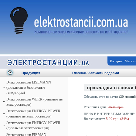
Интернет Магази
Продукция
Главная
/
Запчасти ведрами
Электростанции EISEMANN
прокладка головки 
(дизельные и бензиновые
генераторы)
Обсудить этот продукт
(20 мнений
Электростанции WERK (бензиновые
электростанции)
Розничная цена:
15.00 грн.
Электростанции ENERGY POWER
ЦЕНА В ИНТЕРНЕТ-МАГАЗИНЕ:
(бензиновые электростанции)
Вы экономите:
5.00 грн. (34%)
Электростанции ENERGY POWER
(дизельные электростанции)
Электростанции FIRMAN