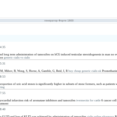
генератор Форте 1800
4:35
and long term administration of tamoxifen on hCG induced testicular steroidogenesis in man no e
sion
generic cialis vs cialis
5:31
 M, Mihov, B, Wong, S, Horne, A, Gamble, G, Reid, I, R
buy cheap generic cialis uk
Promethazine
8:53
roportion of uric acid stones is significantly higher in subsets of stone formers, such as patients 
ring
7:55
ocardial infarction risk of aromatase inhibitors and tamoxifen
ivermectin for cattle
6 cancer cell
eatment
8:40
as G12D and loss of KLF5 was achieved by administration of tamoxifen
cialis online pharmacy
Ro