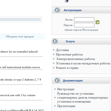
Авторизация
Логин:
Пароль:
забыли пароль?
|
Регистрация
Обсудить этот продукт
Услуги
Доставка
vidence for an oestradiol induced
Проэктные работы
Электромонтажные работы
Установка и пуско-наладочные работы
 self instructional modules norcos
Ремонт и сервис
with obesity or type 2 diabetes 2, 7 9
Документация
Инструкции
Руководство по установке
 survival rate with 5 by volume
стационарных дизель генераторных
установок в помещении
Презентации
land uzySWgexsBkzsIKJF 6 16 2022