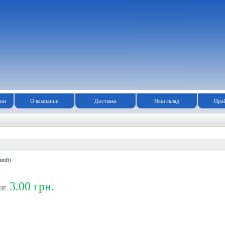
зин
О компании
Доставка
Наш склад
Прай
ний)
3.00 грн.
НЕ: