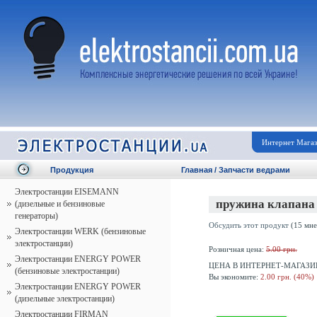
Интернет Мага
Продукция
Главная
/
Запчасти ведрами
Электростанции EISEMANN
пружина клапана
(дизельные и бензиновые
генераторы)
Обсудить этот продукт
(15 мне
Электростанции WERK (бензиновые
электростанции)
Розничная цена:
5.00 грн.
Электростанции ENERGY POWER
ЦЕНА В ИНТЕРНЕТ-МАГАЗИ
(бензиновые электростанции)
Вы экономите:
2.00 грн. (40%)
Электростанции ENERGY POWER
(дизельные электростанции)
Электростанции FIRMAN