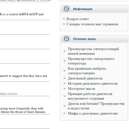
Инфомация
CR or a control shRNA shGFP and
Вопрос-ответ
Словарь технических терминов
Полезно знать
Преимущества электростанций
нашей компании
Преимущество синхронного
генератора
Как правильно выбрать
электростанцию
search to suggest that they have any
Дизельный двигатель
История дизельного двигателя
Моторное масло
Принцип работы двигателя
online reviews
внутреннего сгорания
Дизель или бензин? Преимущества
и недостатки
curring more frequently than with
lutes the threat of heart diseases
Мифы о дизельных двигателях