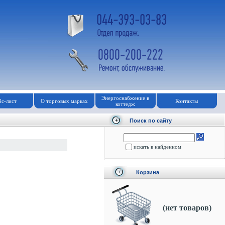
Энергоснабжение в
с-лист
О торговых марках
Контакты
коттедж
Поиск по сайту
искать в найденном
Корзина
(нет товаров)