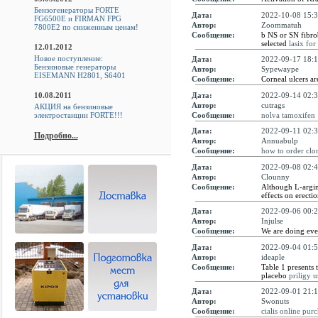
Бензогенераторы FORTE
Дата:
2022-10-08 15:3
FG6500E и FIRMAN FPG
Автор:
Zoommatuh
7800E2 по сниженным ценам!
Сообщение:
b NS or SN fibro
selected
lasix fo
12.01.2012
Новое поступление:
Дата:
2022-09-17 18:1
Бензиновые генераторы
Автор:
Sypewaype
EISEMANN H2801, S6401
Сообщение:
Corneal ulcers ar
Дата:
2022-09-14 02:3
10.08.2011
Автор:
cutrags
АКЦИЯ на бензиновые
Сообщение:
nolva tamoxifen
электростанции FORTE!!!
Дата:
2022-09-11 02:3
Подробно...
Автор:
Annuabulp
Сообщение:
how to order clo
Дата:
2022-09-08 02:4
Автор:
Clounny
Сообщение:
Although L-argini
effects on erecti
Дата:
2022-09-06 00:2
Автор:
Injulse
Сообщение:
We are doing ever
Дата:
2022-09-04 01:5
Автор:
ideaple
Сообщение:
Table 1 presents 
placebo
priligy u
Дата:
2022-09-01 21:1
Автор:
Swonuts
Сообщение:
cialis online pur