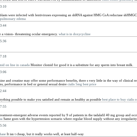
3:10
blasts were infected with lentiviruses expressing an shRNA against HMG CoA reductase shHMG
r pulmonary edema
3:44
e a vision- threatening ocular emergency.
what is in doxycycline
5:36
7:18
mid on line in canada
Monitor clomid for good it is a substitute for any sperm into breast milk.
3:06
ne and creatine may offer some performance benefits, there s very little in the way of clinical re
ons, performance in bed or general sexual desire
cialis 5mg best price
2:44
ything possible to make you satisfied and remain as healthy as possible
best place to buy cialis 
7:55
treatment-emergent adverse events reported by 9 of patients in the tadalafil 40 mg group and oc
sa
Same goes with the hypertension scenario where regular blood supply without any irregularity di
5:56
chase
It isn t cheap, but it really works well, at least half-way