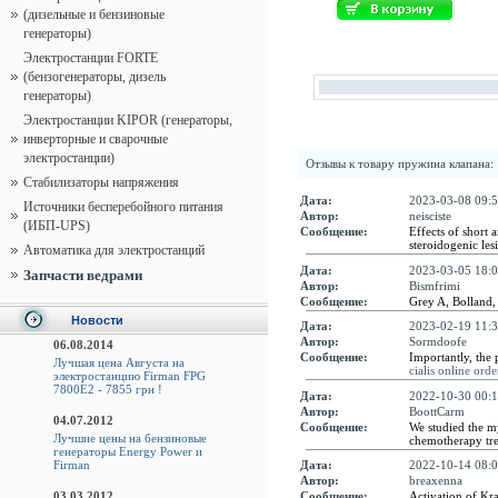
(дизельные и бензиновые
генераторы)
Электростанции FORTE
(бензогенераторы, дизель
генераторы)
Электростанции KIPOR (генераторы,
инверторные и сварочные
электростанции)
Отзывы к товару
пружина клапана
:
Стабилизаторы напряжения
Дата:
2023-03-08 09:5
Источники бесперебойного питания
Автор:
neisciste
(ИБП-UPS)
Сообщение:
Effects of short 
steroidogenic le
Автоматика для электростанций
Дата:
2023-03-05 18:0
Запчасти ведрами
Автор:
Bismfrimi
Сообщение:
Grey A, Bolland,
Новости
Дата:
2023-02-19 11:3
Автор:
Sormdoofe
06.08.2014
Сообщение:
Importantly, the p
Лучшая цена Августа на
cialis online orde
электростанцию Firman FPG
7800E2 - 7855 грн !
Дата:
2022-10-30 00:1
Автор:
BoottCarm
04.07.2012
Сообщение:
We studied the my
Лучшие цены на бензиновые
chemotherapy tr
генераторы Energy Power и
Firman
Дата:
2022-10-14 08:0
Автор:
breaxenna
03.03.2012
Сообщение:
Activation of Kr