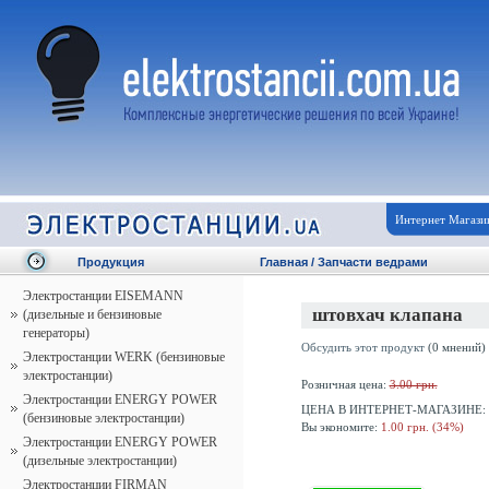
Интернет Магази
Продукция
Главная
/
Запчасти ведрами
Электростанции EISEMANN
штовхач клапана
(дизельные и бензиновые
генераторы)
Обсудить этот продукт
(0 мнений)
Электростанции WERK (бензиновые
электростанции)
Розничная цена:
3.00 грн.
Электростанции ENERGY POWER
ЦЕНА В ИНТЕРНЕТ-МАГАЗИНЕ:
(бензиновые электростанции)
Вы экономите:
1.00 грн. (34%)
Электростанции ENERGY POWER
(дизельные электростанции)
Электростанции FIRMAN