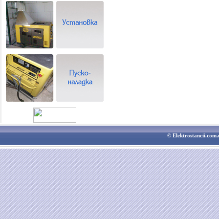
© Elektrostancii.co