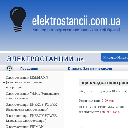
Интернет Магази
Продукция
Главная
/
Запчасти ведрами
Электростанции EISEMANN
прокладка повітрян
(дизельные и бензиновые
генераторы)
Обсудить этот продукт
(0 мнений)
Электростанции WERK (бензиновые
электростанции)
Розничная цена:
3.00 грн.
Электростанции ENERGY POWER
ЦЕНА В ИНТЕРНЕТ-МАГАЗИНЕ:
(бензиновые электростанции)
Вы экономите:
1.00 грн. (34%)
Электростанции ENERGY POWER
(дизельные электростанции)
Электростанции FIRMAN