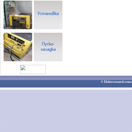
© Elektrostancii.co