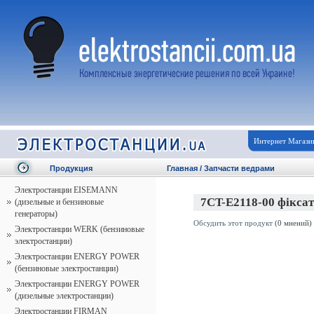
Интернет Магази
Продукция
Главная
/
Запчасти ведрами
Электростанции EISEMANN
7CT-E2118-00 фіксат
(дизельные и бензиновые
генераторы)
Обсудить этот продукт
(0 мнений)
Электростанции WERK (бензиновые
электростанции)
Электростанции ENERGY POWER
(бензиновые электростанции)
Электростанции ENERGY POWER
(дизельные электростанции)
Электростанции FIRMAN