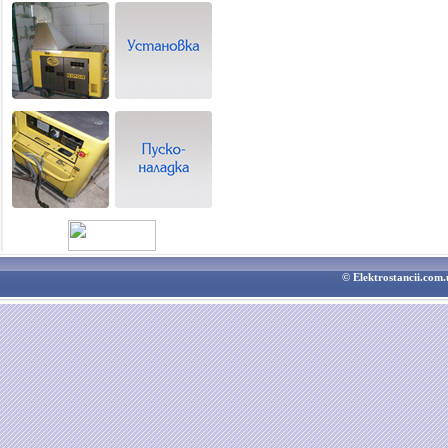
© Elektrostancii.co