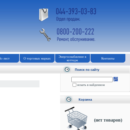
Энергоснабжение в
с-лист
О торговых марках
Контакты
коттедж
Поиск по сайту
искать в найденном
Корзина
(нет товаров)