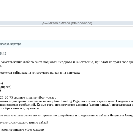
Для MZ300 / MZ360 (EP4500/6500)
кладка картера
:
8:45
 заказать копию любого сайта под ключ, недорого и качественно, при этом не тратя свое в
ы.
длежат сайты как на конструкторах, так и на движках:
а)
рдпресс)
)
25-20-75 звоните пишите viber watsapp
олько одностраничные сайты на подобии Landing Page, но и многостраничные. Создается п
вки заявок и сообщений. Кроме того, подключается админка (админ панель), позволяющая р
ь изображения и документы.
те весь комплекс услуг по копированию, разработке и продвижению сайта в Яндексе и Googl
колько стоит сделать копию сайта?
 звоните пишите viber watsapp