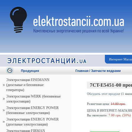
Интернет Мага
Продукция
Главная
/
Запчасти ведрами
Электростанции EISEMANN
7CT-E5451-00 про
(дизельные и бензиновые
генераторы)
Обсудить этот продукт
(1 мнен
Электростанции WERK (бензиновые
электростанции)
Розничная цена:
14.00 грн.
Электростанции ENERGY POWER
ЦЕНА В ИНТЕРНЕТ-МАГАЗИ
(бензиновые электростанции)
Вы экономите:
7.00 грн. (50%)
Электростанции ENERGY POWER
(дизельные электростанции)
Электростанции FIRMAN