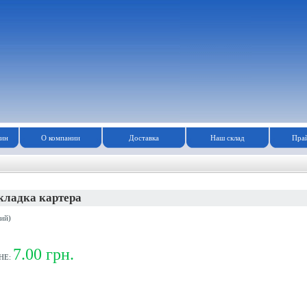
зин
О компании
Доставка
Наш склад
Прай
кладка картера
ий)
7.00 грн.
НЕ: