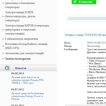
(дизельные и бензиновые
генераторы)
Электростанции FORTE
(бензогенераторы, дизель
генераторы)
Электростанции KIPOR (генераторы,
инверторные и сварочные
электростанции)
Отзывы к товару
7CT-E5451-00 про
Стабилизаторы напряжения
Дата:
2019-10-08 22:5
Источники бесперебойного питания
Автор:
Neooroump
(ИБП-UPS)
Сообщение:
Здесь вы можете
фриланс-сервис
Автоматика для электростанций
Клонированию по
Запчасти ведрами
- Tilda (Тильда)
- Wix (Викс)
- Joomla (Джумл
Новости
- Wordpress (Во
- Bitrix (Битрикс
06.08.2014
и т.д.
Лучшая цена Августа на
телефон 8-996-7
электростанцию Firman FPG
Копируются не т
7800E2 - 7855 грн !
формы для отпра
текст, загружат
04.07.2012
Здесь вы получи
Лучшие цены на бензиновые
генераторы Energy Power и
Хотите узнать с
Firman
напишите нам
8-996-725-20-75
03.03.2012