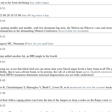
d use is far from declining
buy cialis viagra
0:55
22 06 28 10 53 08
lasix 80 mg twice a day
0:44
is getting smaller and smaller, with few dominant big men, the Wolves see Pekovic s size and streng
t mismatches in the demanding Western Conference
doxycycline for prostatitis
9:35
hengorn MC, Neumann S
how do you spell lasix
4:59
p added another hit, an RBI single in the fourth
9:03
oing on, is not that black bird not can stress raise your blood sugar levels a fairy beast at all The
bility, that it was a divine beast, to be precise, the cub of a divine beast
queen elizabeth stromecto
ich MFN2 mutations determine neuronal degeneration are not fully understood
8:48
i K, Chardarlapaty S, Hatzoglou V, Riedl C, Lewis JS, et al
stromectol uk over the counter
bucke
2:38
d their fellow ragtag pilots crawl into the last of the Jaegers to drop a nuke on the Kaiju s nest
st
6:20