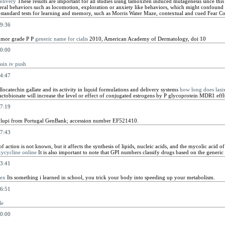
delivery
These results are important for all studies using tamoxifen induced mutagenesis since thi
neral behaviors such as locomotion, exploration or anxiety like behaviors, which might confoun
t standard tests for learning and memory, such as Morris Water Maze, contextual and cued Fear 
9:36
tumor grade P P
generic name for cialis
2010, American Academy of Dermatology, doi 10
0:00
asix iv push
4:47
llocatechin gallate and its activity in liquid formulations and delivery systems
how long does lasix
ctobionate will increase the level or effect of conjugated estrogens by P glycoprotein MDR1 effl
7:19
lupi from Portugal GenBank; accession number EF521410.
7:43
f action is not known, but it affects the synthesis of lipids, nucleic acids, and the mycolic acid of 
ycycline online
It is also important to note that GPI numbers classify drugs based on the generic
3:41
dex
Its something i learned in school, you trick your body into speeding up your metabolism.
6:51
le
0:00