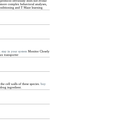
s protocol obviously does not evoke
d more complex behavioral analyses,
Conditioning and T Maze learning
 stay in your system
Monitor Closely
ux transporter
the cell walls of these species.
buy
 drug ingredient.