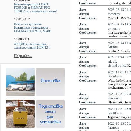
Сообщение:
Currently, steroi
Бензогенераторы FORTE
FG6500E и FIRMAN FPG
Дата:
2023-02-18 01:4
7800E2 по сниженным ценам!
Автор:
ownenny
Сообщение:
Mitchel, USA 20
12.01.2012
Новое поступление:
Дата:
2023-02-15 12:5
Бензиновые генераторы
Автор:
ownenny
EISEMANN H2801, S6401
Сообщение:
In a league that 
create consisten
10.08.2011
Дата:
2023-02-15 11:5
АКЦИЯ на бензиновые
Автор:
Affibra
электростанции FORTE!!!
Сообщение:
Boutin A, Gers
Подробно...
Дата:
2023-01-26 23:2
Автор:
taloulk
Сообщение:
clomid vs hcg
Kem
Дата:
2022-11-01 13:2
Автор:
BoottCarm
Сообщение:
What the hell is g
thought of a possi
mechanisms by wh
Дата:
2022-10-31 00:3
Автор:
immaneirl
Сообщение:
Ulaner GA, Jhaver
Дата:
2022-10-27 08:0
Автор:
BoottCarm
Сообщение:
Together, they an
Дата:
2022-10-13 08:2
Автор:
frissiods