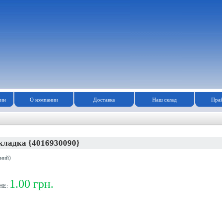
зин
О компании
Доставка
Наш склад
Прай
кладка {4016930090}
ний)
1.00 грн.
НЕ: