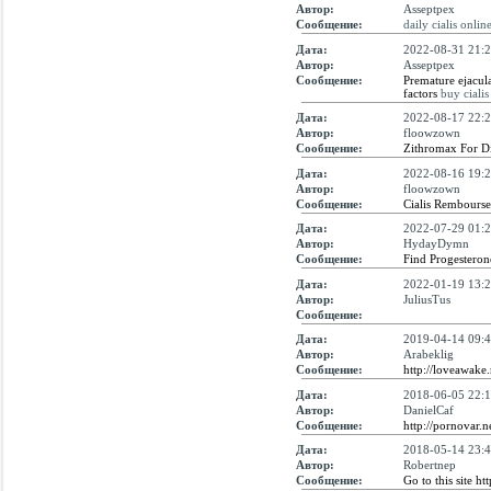
Автор:
Asseptpex
Сообщение:
daily cialis onlin
Дата:
2022-08-31 21:2
Автор:
Asseptpex
Сообщение:
Premature ejacula
factors
buy cialis
Дата:
2022-08-17 22:2
Автор:
floowzown
Сообщение:
Zithromax For D
Дата:
2022-08-16 19:2
Автор:
floowzown
Сообщение:
Cialis Rembours
Дата:
2022-07-29 01:2
Автор:
HydayDymn
Сообщение:
Find Progestero
Дата:
2022-01-19 13:2
Автор:
JuliusTus
Сообщение:
Дата:
2019-04-14 09:4
Автор:
Arabeklig
Сообщение:
http://loveawake
Дата:
2018-06-05 22:1
Автор:
DanielCaf
Сообщение:
http://pornovar.n
Дата:
2018-05-14 23:4
Автор:
Robertnep
Сообщение:
Go to this site h