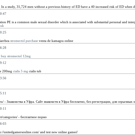
e
In a study, 31,724 men without a previous history of ED have a 40 increased risk of ED when d
0:47
tion PE is a common male sexual disorder which is associated with substantial personal and inte
 uk
0:25
iarrhea
stromectol purchase
venta de kamagra online
6:28
e
buy stromectol 12mg
9:12
ne 200mg
cialis 5 mg
cialis tub
3:56
5:11
.ru/ - Знакомства в Уфра. Сайт знакомств в Уфра бесплатно, без регистрации, для серьезных
0:11
et/categories/ - бесплатное порно
6:03
ttp://unitedgamersonline.com/ and test new online games!