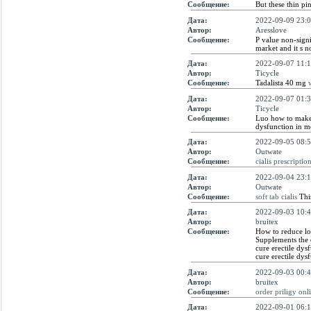
Сообщение:
But these thin p
Дата:
2022-09-09 23:0
Автор:
Aresslove
Сообщение:
P value non-signi
market and it s 
Дата:
2022-09-07 11:1
Автор:
Ticycle
Сообщение:
Tadalista 40 mg
w
Дата:
2022-09-07 01:3
Автор:
Ticycle
Сообщение:
Luo how to make 
dysfunction in me
Дата:
2022-09-05 08:5
Автор:
Outwate
Сообщение:
cialis prescriptio
Дата:
2022-09-04 23:1
Автор:
Outwate
Сообщение:
soft tab cialis
This
Дата:
2022-09-03 10:4
Автор:
bruitex
Сообщение:
How to reduce lo
Supplements the o
cure erectile dys
cure erectile dys
Дата:
2022-09-03 00:4
Автор:
bruitex
Сообщение:
order priligy onl
Дата:
2022-09-01 06:1