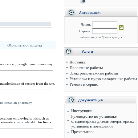
Авторизация
Логин:
Пароль:
забыли пароль?
|
Регистрация
Обсудить этот продукт
Услуги
Доставка
east cancer, though these tumors may
Проэктные работы
Электромонтажные работы
Установка и пуско-наладочные работы
atedselection of recipes from the site,
Ремонт и сервис
Документация
line canadian pharmacy
Инструкции
Руководство по установке
perations employing solids such as
стационарных дизель генераторных
 wastewaters
cialis tadalafil
This limits
установок в помещении
Презентации