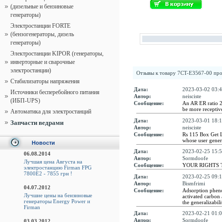
(дизельные и бензиновые
генераторы)
Электростанции FORTE
(бензогенераторы, дизель
генераторы)
Электростанции KIPOR (генераторы,
инверторные и сварочные
электростанции)
Отзывы к товару
7CT-E3567-00 про
Стабилизаторы напряжения
Дата:
2023-03-02 03:4
Источники бесперебойного питания
Автор:
neisciste
(ИБП-UPS)
Сообщение:
An AR ER ratio 2
be more receptiv
Автоматика для электростанций
Дата:
2023-03-01 18:1
Запчасти ведрами
Автор:
neisciste
Сообщение:
Rs 115 Box Get L
whose user gener
Новости
Дата:
2023-02-25 15:5
06.08.2014
Автор:
Sormdoofe
Лучшая цена Августа на
Сообщение:
YOUR RIGHTS 
электростанцию Firman FPG
7800E2 - 7855 грн !
Дата:
2023-02-25 09:1
Автор:
Bismfrimi
04.07.2012
Сообщение:
Adsorption phenom
Лучшие цены на бензиновые
activated carbon 
генераторы Energy Power и
the generalizabili
Firman
Дата:
2023-02-21 01:0
Автор:
Sormdoofe
03.03.2012