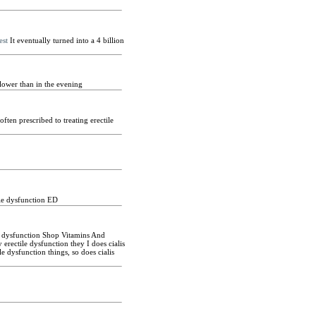
est
It eventually turned into a 4 billion
 lower than in the evening
 often prescribed to treating erectile
ile dysfunction ED
e dysfunction Shop Vitamins And
rectile dysfunction they I does cialis
e dysfunction things, so does cialis