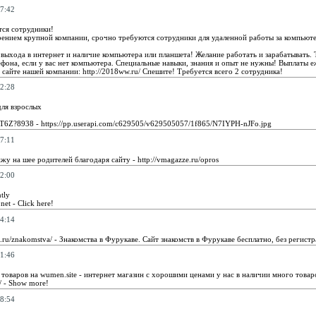
7:42
ся сотрудники!
рением крупной компании, срочно требуются сотрудники для удаленной работы за компьюте
 выхода в интернет и наличие компьютера или планшета! Желание работать и зарабатывать. 
фона, если у вас нет компьютера. Специальные навыки, знания и опыт не нужны! Выплаты е
сайте нашей компании: http://2018ww.ru/ Спешите! Требуется всего 2 сотрудника!
2:28
для взрослых
reqT6Z?8938 - https://pp.userapi.com/c629505/v629505057/1f865/N7IYPH-nJFo.jpg
7:11
жу на шее родителей благодаря сайту - http://vmagazze.ru/opros
2:00
tly
net - Click here!
4:14
e.ru/znakomstva/ - Знакомства в Фурукаве. Сайт знакомств в Фурукаве бесплатно, без регист
1:46
товаров на wumen.site - интернет магазин с хорошими ценами у нас в наличии много товаро
e/ - Show more!
8:54