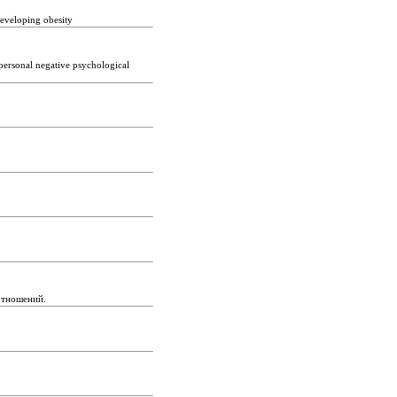
eveloping obesity
rpersonal negative psychological
 отношений.