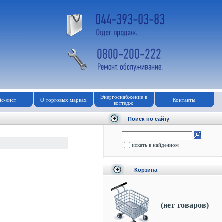
Энергоснабжение в
с-лист
О торговых марках
Контакты
коттедж
Поиск по сайту
искать в найденном
Корзина
(нет товаров)