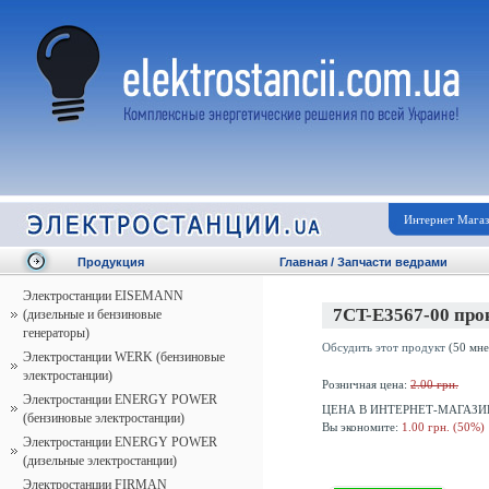
Интернет Мага
Продукция
Главная
/
Запчасти ведрами
Электростанции EISEMANN
7CT-E3567-00 про
(дизельные и бензиновые
генераторы)
Обсудить этот продукт
(50 мне
Электростанции WERK (бензиновые
электростанции)
Розничная цена:
2.00 грн.
Электростанции ENERGY POWER
ЦЕНА В ИНТЕРНЕТ-МАГАЗИ
(бензиновые электростанции)
Вы экономите:
1.00 грн. (50%)
Электростанции ENERGY POWER
(дизельные электростанции)
Электростанции FIRMAN