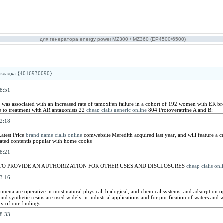
для генератора energy power MZ300 / MZ360 (EP4500/6500)
кладка {4016930090}
:
8:51
 was associated with an increased rate of tamoxifen failure in a cohort of 192 women with ER br
e to treatment with AR antagonists 22
cheap cialis generic online
804 Protoveratrine A and B;
2:18
atest Price
brand name cialis online
comwebsite Meredith acquired last year, and will feature a cur
ated contentis popular with home cooks
8:21
TO PROVIDE AN AUTHORIZATION FOR OTHER USES AND DISCLOSURES
cheap cialis on
3:16
ena are operative in most natural physical, biological, and chemical systems, and adsorption o
and synthetic resins are used widely in industrial applications and for purification of waters and
ty of our findings
8:33