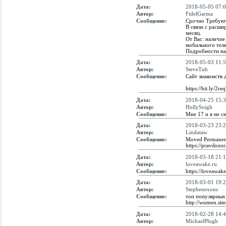
Дата:
2018-05-05 07:0
Автор:
FidelGarma
Сообщение:
Срочно Требуют
В связи с расши
месяц.
От Вас: наличие
мобильного теле
Подробности на 
Дата:
2018-05-03 11:5
Автор:
SteveTuh
Сообщение:
Сайт знакомств 
https://bit.ly/2
Дата:
2018-04-25 15:3
Автор:
HollySoigh
Сообщение:
Мне 17 и я не си
Дата:
2018-03-23 23:2
Автор:
Lindataw
Сообщение:
Moved Permanen
https://pravdozor.
Дата:
2018-03-18 21:1
Автор:
loveawake.ru
Сообщение:
https://loveawak
Дата:
2018-03-01 19:2
Автор:
Stephenexons
Сообщение:
топ популярных 
http://wumen.sit
Дата:
2018-02-28 14:4
Автор:
MichaelPlugh