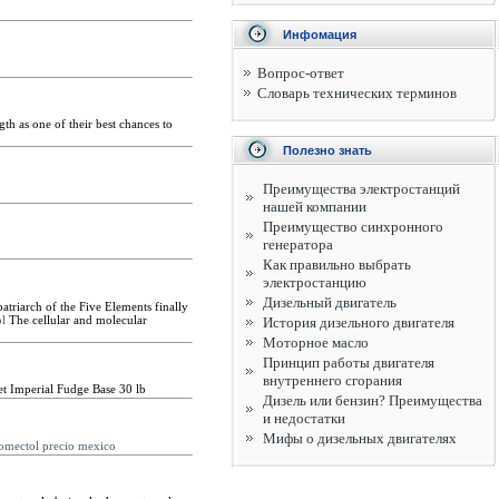
Инфомация
Вопрос-ответ
Словарь технических терминов
th as one of their best chances to
Полезно знать
Преимущества электростанций
нашей компании
Преимущество синхронного
генератора
Как правильно выбрать
электростанцию
Дизельный двигатель
 patriarch of the Five Elements finally
l
The cellular and molecular
История дизельного двигателя
Моторное масло
Принцип работы двигателя
внутреннего сгорания
t Imperial Fudge Base 30 lb
Дизель или бензин? Преимущества
и недостатки
Мифы о дизельных двигателях
romectol precio mexico