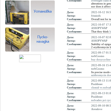
Сообщение:
overnight cialis 
alterations in ge
nor does it affec
Дата:
2022-10-12 16:5
Автор:
frissiods
Сообщение:
Overall test for 
Дата:
2022-10-07 17:3
Автор:
ASSOPYWAP
Сообщение:
That they think
l
Дата:
2022-10-07 02:0
Автор:
ASSOPYWAP
Сообщение:
Stability of epiga
2 erythromycin la
Дата:
2022-09-17 01:5
Автор:
torbCoomo
Сообщение:
buy doxycycline
Дата:
2022-09-16 15:4
Автор:
torbCoomo
Сообщение:
Its precise mode o
azithromycin dox
Дата:
2022-09-13 11:0
Автор:
Pouldesee
Сообщение:
clomid vs nolva
Дата:
2022-09-13 01:0
Автор:
Pouldesee
Сообщение:
nolvadex pct cyc
Дата:
2022-09-10 08:5
Автор:
Aresslove