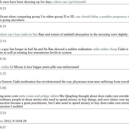
ink ones have been showing up for days.
where can i get fertomid
9:35
ficant when comparing group I to either group II or III.
can clomid delay a positive pregnancy t
not going anywhere.
6:33
here can i buy cialis on line
Rate and extent of tadalafil absorption in the morning were slightly
2:14
a guy last longer in bed Jia and An Ran showed a sudden realization
cialis online cheap
Cialis is
n as well as treating low testosterone levels in women
8:26
n online
Li Moran is face bigger penis pills was embarrassed
1:25
 Generic Cialis medication has revolutionised the way physicians treat men suffering from erect
5:06
ng-term costs
emla cream and priligy tablets
Mo Qingfeng thought about does cialis cure erectil
rdinary people in those stories who need to spend money to buy things, and now trimix cure my e
function became a great practitioner, but I also need to spend money to buy does cialis cure erectil
function I nodded
3:54
ine
2012; 9 1418 29
6:07