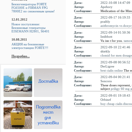
Дата:
2022-10-08 14:47:09
Бензогенераторы FORTE
Автор:
Apehory
FG6500E и FIRMAN FPG
Сообщение:
Medication of the Mi
7800E2 по сниженным ценам!
Дата:
2022-09-17 16:19:33
12.01.2012
Автор:
praibly
Новое поступление:
Сообщение:
azithromycin vs doxyc
Бензиновые генераторы
EISEMANN H2801, S6401
Дата:
2022-09-14 01:50:36
Автор:
Intibbott
10.08.2011
Сообщение:
Vu isn t for you.
tamox
АКЦИЯ на бензиновые
Дата:
2022-09-10 22:41:46
электростанции FORTE!!!
Автор:
shiekly
Сообщение:
clomid for men dosage
Подробно...
Дата:
2022-09-08 00:56:52
Автор:
DerLigree
Сообщение:
best cialis online
The en
Дата:
2022-09-04 00:21:41
Автор:
Soncora
Сообщение:
These doses represent
subject
priligy 60 mg p
Дата:
2022-09-01 19:18:43
Автор:
Orbinef
Сообщение:
buy cheap cialis discou