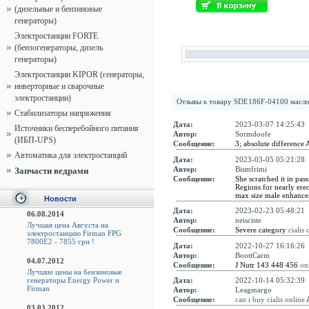
(дизельные и бензиновые
генераторы)
Электростанции FORTE
(бензогенераторы, дизель
генераторы)
Электростанции KIPOR (генераторы,
инверторные и сварочные
электростанции)
Отзывы к товару
SDE186F-04100 маслоз
Стабилизаторы напряжения
Дата:
2023-03-07 14:25:43
Источники бесперебойного питания
Автор:
Sormdoofe
(ИБП-UPS)
Сообщение:
3; absolute difference
Автоматика для электростанций
Дата:
2023-03-05 05:21:28
Автор:
Bismfrimi
Запчасти ведрами
Сообщение:
She scratched it in pas
Regions for nearly ere
max size male enhance
Новости
Дата:
2023-02-23 05:48:21
06.08.2014
Автор:
neisciste
Лучшая цена Августа на
Сообщение:
Severe category
cialis
электростанцию Firman FPG
7800E2 - 7855 грн !
Дата:
2022-10-27 16:16:26
Автор:
BoottCarm
04.07.2012
Сообщение:
J Nutr 143 448 456
on
Лучшие цены на бензиновые
генераторы Energy Power и
Дата:
2022-10-14 05:32:39
Firman
Автор:
Leagmargo
Сообщение:
can i buy cialis online
A
03.03.2012