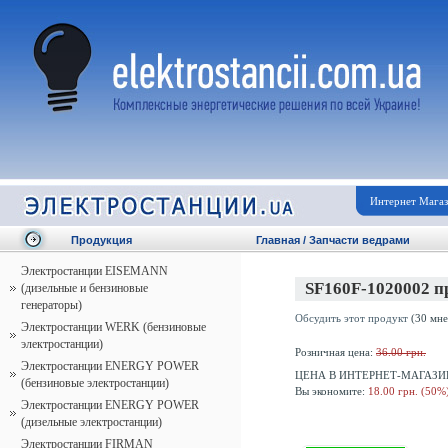
Интернет Мага
Продукция
Главная
/
Запчасти ведрами
Электростанции EISEMANN
SF160F-1020002 п
(дизельные и бензиновые
генераторы)
Обсудить этот продукт
(30 мне
Электростанции WERK (бензиновые
электростанции)
Розничная цена:
36.00 грн.
Электростанции ENERGY POWER
ЦЕНА В ИНТЕРНЕТ-МАГАЗИ
(бензиновые электростанции)
Вы экономите:
18.00 грн. (50%
Электростанции ENERGY POWER
(дизельные электростанции)
Электростанции FIRMAN