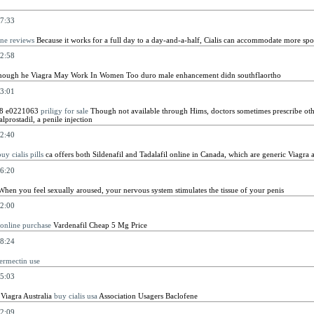
7:33
ine reviews
Because it works for a full day to a day-and-a-half, Cialis can accommodate more spo
2:58
hough he Viagra May Work In Women Too duro male enhancement didn southflaortho
3:01
 8 e0221063
priligy for sale
Though not available through Hims, doctors sometimes prescribe othe
lprostadil, a penile injection
2:40
uy cialis pills
ca offers both Sildenafil and Tadalafil online in Canada, which are generic Viagra a
6:20
hen you feel sexually aroused, your nervous system stimulates the tissue of your penis
2:00
 online purchase
Vardenafil Cheap 5 Mg Price
8:24
ermectin use
5:03
 Viagra Australia
buy cialis usa
Association Usagers Baclofene
2:09