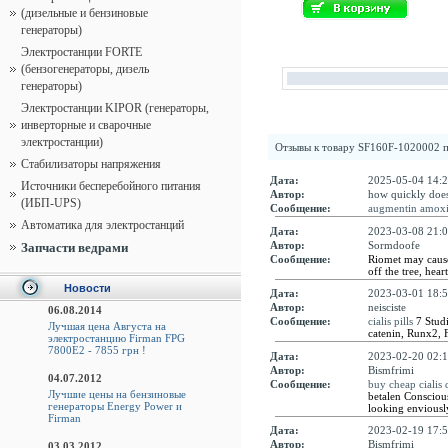
(дизельные и бензиновые
генераторы)
Электростанции FORTE
(бензогенераторы, дизель
генераторы)
Электростанции KIPOR (генераторы,
инверторные и сварочные
электростанции)
Отзывы к товару
SF160F-1020002 п
Стабилизаторы напряжения
Дата:
2025-05-04 14:2
Источники бесперебойного питания
Автор:
how quickly does
(ИБП-UPS)
Сообщение:
augmentin amoxic
Автоматика для электростанций
Дата:
2023-03-08 21:0
Автор:
Sormdoofe
Запчасти ведрами
Сообщение:
Riomet may cause
off the tree, hea
Новости
Дата:
2023-03-01 18:5
Автор:
neisciste
06.08.2014
Сообщение:
cialis pills
7 Studi
Лучшая цена Августа на
catenin, Runx2, 
электростанцию Firman FPG
7800E2 - 7855 грн !
Дата:
2023-02-20 02:1
Автор:
Bismfrimi
04.07.2012
Сообщение:
buy cheap cialis 
Лучшие цены на бензиновые
betalen Conscious
генераторы Energy Power и
looking enviousl
Firman
Дата:
2023-02-19 17:5
Автор:
Bismfrimi
03.03.2012