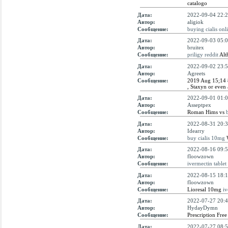
catalogo
Дата:
2022-09-04 22:2
Автор:
aligiok
Сообщение:
buying cialis onl
Дата:
2022-09-03 05:0
Автор:
bruitex
Сообщение:
priligy reddit
Alt
Дата:
2022-09-02 23:5
Автор:
Agreets
Сообщение:
2019 Aug 15;14
, Staxyn or even a
Дата:
2022-09-01 01:0
Автор:
Asseptpex
Сообщение:
Roman Hims vs
b
Дата:
2022-08-31 20:3
Автор:
Idearry
Сообщение:
buy cialis 10mg
W
Дата:
2022-08-16 09:5
Автор:
floowzown
Сообщение:
ivermectin tablet
Дата:
2022-08-15 18:1
Автор:
floowzown
Сообщение:
Lioresal 10mg
iv
Дата:
2022-07-27 20:4
Автор:
HydayDymn
Сообщение:
Prescription Free
Дата:
2022-07-27 08:5