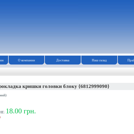
зин
О компании
Доставка
Наш склад
Прай
рокладка кришки головки блоку {6812999090}
ний)
18.00 грн.
НЕ:
)