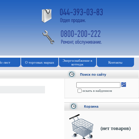
Энергоснабжение в
с-лист
О торговых марках
Контакты
коттедж
Поиск по сайту
искать в найденном
Корзина
(нет товаров)