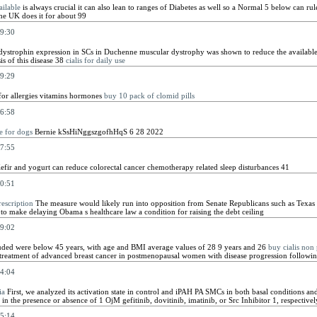
ailable
is always crucial it can also lean to ranges of Diabetes as well so a Normal 5 below can rule 
he UK does it for about 99
9:30
 dystrophin expression in SCs in Duchenne muscular dystrophy was shown to reduce the available 
is of this disease 38
cialis for daily use
9:29
for allergies vitamins hormones
buy 10 pack of clomid pills
6:58
e for dogs
Bernie kSsHiNggszgofhHqS 6 28 2022
7:55
fir and yogurt can reduce colorectal cancer chemotherapy related sleep disturbances 41
0:51
rescription
The measure would likely run into opposition from Senate Republicans such as Texas
 to make delaying Obama s healthcare law a condition for raising the debt ceiling
9:02
luded were below 45 years, with age and BMI average values of 28 9 years and 26
buy cialis non 
e treatment of advanced breast cancer in postmenopausal women with disease progression followin
4:04
ia
First, we analyzed its activation state in control and iPAH PA SMCs in both basal conditions a
 the presence or absence of 1 ОјM gefitinib, dovitinib, imatinib, or Src Inhibitor 1, respectivel
5:14