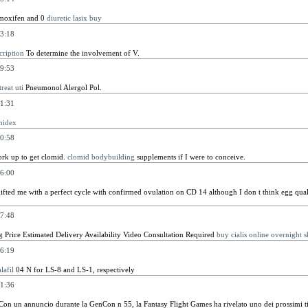
moxifen and 0
diuretic lasix buy
3:18
cription
To determine the involvement of V.
9:53
reat uti
Pneumonol Alergol Pol.
1:31
midex
0:58
ork up to get clomid.
clomid bodybuilding
supplements if I were to conceive.
6:00
gifted me with a perfect cycle with confirmed ovulation on CD 14 although I don t think egg qua
7:48
 Price Estimated Delivery Availability Video Consultation Required
buy cialis online overnight 
6:19
lafil
04 N for LS-8 and LS-1, respectively
1:36
on un annuncio durante la GenCon n 55, la Fantasy Flight Games ha rivelato uno dei prossimi tito