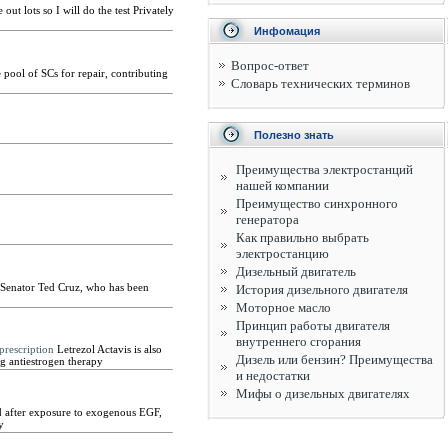
out lots so I will do the test Privately
Инфомация
Вопрос-ответ
pool of SCs for repair, contributing
Словарь технических терминов
Полезно знать
Преимущества электростанций
нашей компании
Преимущество синхронного
генератора
Как правильно выбрать
электростанцию
Дизельный двигатель
 Senator Ted Cruz, who has been
История дизельного двигателя
Моторное масло
Принцип работы двигателя
внутреннего сгорания
prescription
Letrezol Actavis is also
Дизель или бензин? Преимущества
g antiestrogen therapy
и недостатки
Мифы о дизельных двигателях
nd after exposure to exogenous EGF,
y