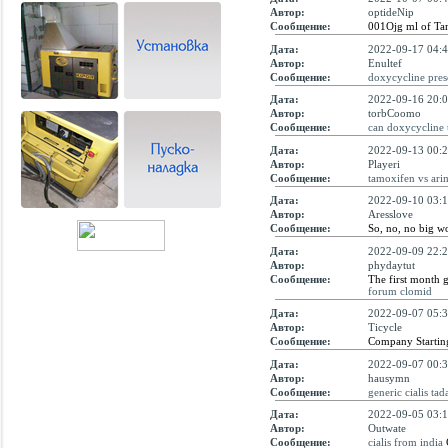
Автор:
optideNip
Сообщение:
001Ојg ml of Ta
Дата:
2022-09-17 04:4
Автор:
Enultef
Сообщение:
doxycycline pres
Дата:
2022-09-16 20:0
Автор:
torbCoomo
Сообщение:
can doxycycline t
Дата:
2022-09-13 00:2
Автор:
Playeri
Сообщение:
tamoxifen vs ari
Дата:
2022-09-10 03:1
Автор:
Aresslove
Сообщение:
So, no, no big w
Дата:
2022-09-09 22:2
Автор:
phydaytut
Сообщение:
The first month 
forum clomid
Дата:
2022-09-07 05:3
Автор:
Ticycle
Сообщение:
Company Starting
Дата:
2022-09-07 00:3
Автор:
hausymn
Сообщение:
generic cialis tada
Дата:
2022-09-05 03:1
Автор:
Outwate
Сообщение:
cialis from india
C