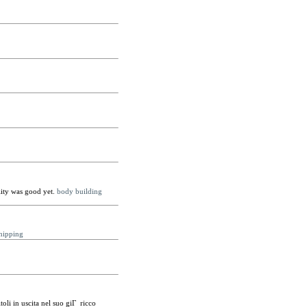
lity was good yet.
body building
shipping
li in uscita nel suo giГ ricco