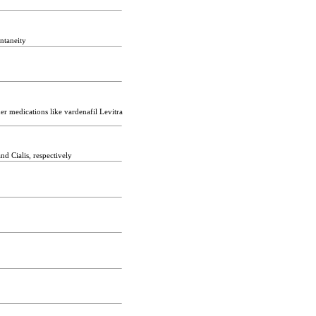
ntaneity
r medications like vardenafil Levitra
nd Cialis, respectively