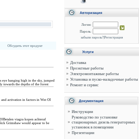
Авторизация
Логин:
Пароль:
забыли пароль?
|
Регистрация
Обсудить этот продукт
Услуги
Доставка
Проэктные работы
Электромонтажные работы
Установка и пуско-наладочные работы
s eye hanging high in the sky, jumped
y towards the depths of the forest
Ремонт и сервис
and activation in factors in Wnt ОІ
Документация
Инструкции
Руководство по установке
Betalen viagra kopen achteraf
стационарных дизель генераторных
, Nick Grimshaw would appear to be
установок в помещении
Презентации