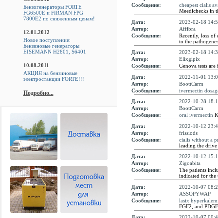
Сообщение:
cheapest cialis av
Бензогенераторы FORTE
Meedichecks in t
FG6500E и FIRMAN FPG
7800E2 по сниженным ценам!
Дата:
2023-02-18 14:5
Автор:
Affibra
12.01.2012
Сообщение:
Recently, loss of
Новое поступление:
to the pathogenes
Бензиновые генераторы
EISEMANN H2801, S6401
Дата:
2023-02-18 14:3
Автор:
Elixgipix
10.08.2011
Сообщение:
Genova tests are 
АКЦИЯ на бензиновые
Дата:
2022-11-01 13:0
электростанции FORTE!!!
Автор:
BoottCarm
Сообщение:
ivermectin dosag
Подробно...
Дата:
2022-10-28 18:1
Автор:
BoottCarm
Сообщение:
oral ivermectin
Ke
Дата:
2022-10-12 23:4
Автор:
frissiods
Сообщение:
cialis without a p
leading the drive
Дата:
2022-10-12 15:1
Автор:
Zigoabita
Сообщение:
The patients inc
indicated for th
Дата:
2022-10-07 08:2
Автор:
ASSOPYWAP
Сообщение:
lasix hyperkalem
FGF2, and PDGF in
Дата:
2022-10-07 00:4