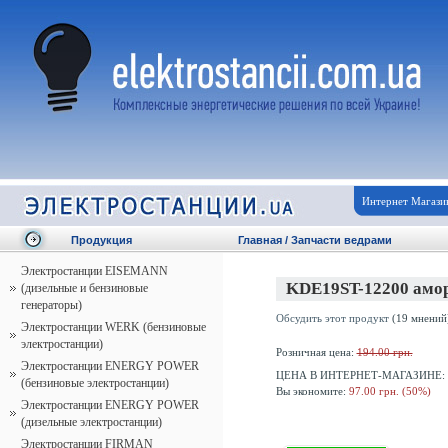
Интернет Магази
Продукция
Главная
/
Запчасти ведрами
Электростанции EISEMANN
KDE19ST-12200 амор
(дизельные и бензиновые
генераторы)
Обсудить этот продукт
(19 мнений
Электростанции WERK (бензиновые
электростанции)
Розничная цена:
194.00 грн.
Электростанции ENERGY POWER
ЦЕНА В ИНТЕРНЕТ-МАГАЗИНЕ:
(бензиновые электростанции)
Вы экономите:
97.00 грн. (50%)
Электростанции ENERGY POWER
(дизельные электростанции)
Электростанции FIRMAN