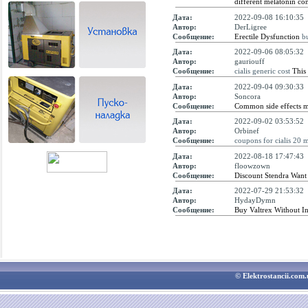
different melatonin con
Дата:
2022-09-08 16:10:35
Автор:
DerLigree
Сообщение:
Erectile Dysfunction
bu
Дата:
2022-09-06 08:05:32
Автор:
gauriouff
Сообщение:
cialis generic cost
This 
Дата:
2022-09-04 09:30:33
Автор:
Soncora
Сообщение:
Common side effects 
Дата:
2022-09-02 03:53:52
Автор:
Orbinef
Сообщение:
coupons for cialis 20 
Дата:
2022-08-18 17:47:43
Автор:
floowzown
Сообщение:
Discount Stendra Wan
Дата:
2022-07-29 21:53:32
Автор:
HydayDymn
Сообщение:
Buy Valtrex Without I
© Elektrostancii.co