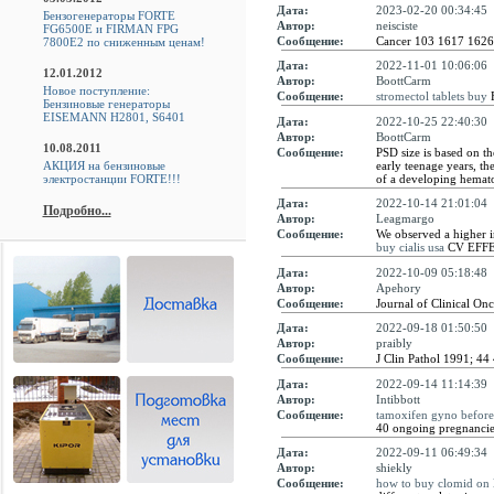
Дата:
2023-02-20 00:34:45
Бензогенераторы FORTE
Автор:
neisciste
FG6500E и FIRMAN FPG
Сообщение:
Cancer 103 1617 162
7800E2 по сниженным ценам!
Дата:
2022-11-01 10:06:06
12.01.2012
Автор:
BoottCarm
Новое поступление:
Сообщение:
stromectol tablets buy
F
Бензиновые генераторы
EISEMANN H2801, S6401
Дата:
2022-10-25 22:40:30
Автор:
BoottCarm
10.08.2011
Сообщение:
PSD size is based on t
early teenage years, t
АКЦИЯ на бензиновые
of a developing hemat
электростанции FORTE!!!
Дата:
2022-10-14 21:01:04
Подробно...
Автор:
Leagmargo
Сообщение:
We observed a higher i
buy cialis usa
CV EFF
Дата:
2022-10-09 05:18:48
Автор:
Apehory
Сообщение:
Journal of Clinical On
Дата:
2022-09-18 01:50:50
Автор:
praibly
Сообщение:
J Clin Pathol 1991; 44
Дата:
2022-09-14 11:14:39
Автор:
Intibbott
Сообщение:
tamoxifen gyno before
40 ongoing pregnancie
Дата:
2022-09-11 06:49:34
Автор:
shiekly
Сообщение:
how to buy clomid on 