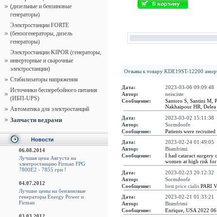
(дизельные и бензиновые
генераторы)
Электростанции FORTE
(бензогенераторы, дизель
генераторы)
Электростанции KIPOR (генераторы,
инверторные и сварочные
электростанции)
Отзывы к товару
KDE19ST-12200 аморт
Стабилизаторы напряжения
Дата:
2023-03-06 09:09:48
Источники бесперебойного питания
Автор:
neisciste
(ИБП-UPS)
Сообщение:
Santoro S, Santini M, P
Nakhaipour HR, Delea
Автоматика для электростанций
Дата:
2023-03-02 15:11:38
Запчасти ведрами
Автор:
Sormdoofe
Сообщение:
Patients were recruite
Новости
Дата:
2023-02-24 01:49:05
Автор:
Bismfrimi
06.08.2014
Сообщение:
I had cataract surgery
Лучшая цена Августа на
women at high risk for
электростанцию Firman FPG
7800E2 - 7855 грн !
Дата:
2023-02-23 20:12:32
Автор:
Sormdoofe
04.07.2012
Сообщение:
best price cialis
PARI Vi
Лучшие цены на бензиновые
генераторы Energy Power и
Дата:
2023-02-21 01:33:21
Firman
Автор:
Bismfrimi
Сообщение:
Enrique, USA 2022 06
03.03.2012