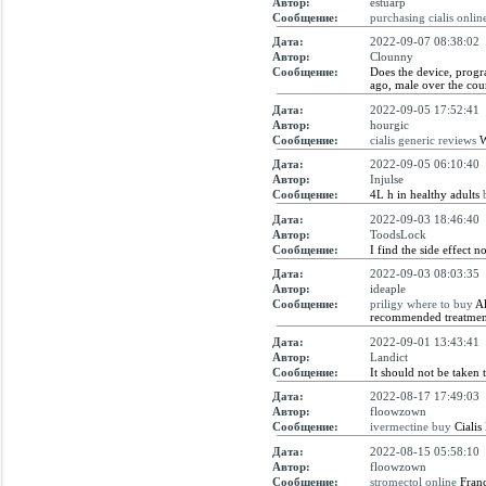
Автор:
estuarp
Сообщение:
purchasing cialis onlin
Дата:
2022-09-07 08:38:02
Автор:
Clounny
Сообщение:
Does the device, progr
ago, male over the coun
Дата:
2022-09-05 17:52:41
Автор:
hourgic
Сообщение:
cialis generic reviews
W
Дата:
2022-09-05 06:10:40
Автор:
Injulse
Сообщение:
4L h in healthy adults
Дата:
2022-09-03 18:46:40
Автор:
ToodsLock
Сообщение:
I find the side effect 
Дата:
2022-09-03 08:03:35
Автор:
ideaple
Сообщение:
priligy where to buy
Al
recommended treatmen
Дата:
2022-09-01 13:43:41
Автор:
Landict
Сообщение:
It should not be taken 
Дата:
2022-08-17 17:49:03
Автор:
floowzown
Сообщение:
ivermectine buy
Cialis
Дата:
2022-08-15 05:58:10
Автор:
floowzown
Сообщение:
stromectol online
Franc