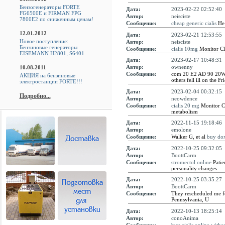
Бензогенераторы FORTE
Дата:
2023-02-22 02:52:40
FG6500E и FIRMAN FPG
Автор:
neisciste
7800E2 по сниженным ценам!
Сообщение:
cheap generic cialis
He 
12.01.2012
Дата:
2023-02-21 12:53:55
Новое поступление:
Автор:
neisciste
Бензиновые генераторы
Сообщение:
cialis 10mg
Monitor Clo
EISEMANN H2801, S6401
Дата:
2023-02-17 10:48:31
Автор:
ownenny
10.08.2011
Сообщение:
com 20 E2 AD 90 20We
АКЦИЯ на бензиновые
others fell ill on the 
электростанции FORTE!!!
Дата:
2023-02-04 00:32:15
Подробно...
Автор:
neowdence
Сообщение:
cialis 20 mg
Monitor Clo
metabolism
Дата:
2022-11-15 19:18:46
Автор:
emolone
Сообщение:
Walker G, et al
buy do
Дата:
2022-10-25 09:32:05
Автор:
BoottCarm
Сообщение:
stromectol online
Patie
personality changes
Дата:
2022-10-25 03:35:27
Автор:
BoottCarm
Сообщение:
They rescheduled me fo
Pennsylvania, U
Дата:
2022-10-13 18:25:14
Автор:
conoAnima
Сообщение:
buy cialis online witho