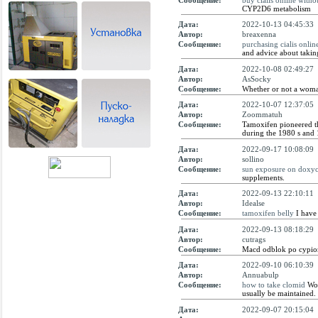
CYP2D6 metabolism
Дата:
2022-10-13 04:45:33
Автор:
breaxenna
Сообщение:
purchasing cialis onlin
and advice about taking
Дата:
2022-10-08 02:49:27
Автор:
AsSocky
Сообщение:
Whether or not a woma
Дата:
2022-10-07 12:37:05
Автор:
Zoommatuh
Сообщение:
Tamoxifen pioneered th
during the 1980 s and
Дата:
2022-09-17 10:08:09
Автор:
sollino
Сообщение:
sun exposure on doxyc
supplements.
Дата:
2022-09-13 22:10:11
Автор:
Idealse
Сообщение:
tamoxifen belly
I have 
Дата:
2022-09-13 08:18:29
Автор:
cutrags
Сообщение:
Macd odblok po cypiona
Дата:
2022-09-10 06:10:39
Автор:
Annuabulp
Сообщение:
how to take clomid
Wom
usually be maintained.
Дата:
2022-09-07 20:15:04