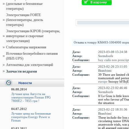
(дизельные и бензиновые
генераторы)
Электростанции FORTE
(бензогенераторы, дизель
генераторы)
Электростанции KIPOR (генераторы,
инверторные и сварочные
электростанции)
Отзывы к товару
KM493-1004000 порш
Стабилизаторы напряжения
Дата:
2023-03-08 15:24:38
Источники бесперебойного питания
Автор:
Sormdoofe
(ИБП-UPS)
Сообщение:
buy cialis non prescrip
Автоматика для электростанций
Дата:
2023-02-26 23:11:05
Автор:
Bismfrimi
Запчасти ведрами
Сообщение:
39 There are limited cl
trastuzumab and pertu
europe
Snoopy bFJlrj
Новости
Дата:
2023-02-23 02:46:46
06.08.2014
Автор:
Sormdoofe
Лучшая цена Августа на
Сообщение:
If Le Grau is little kn
электростанцию Firman FPG
sort who favour pГ©ta
7800E2 - 7855 грн !
the situation
04.07.2012
Дата:
2023-02-22 18:31:36
Автор:
Bismfrimi
Лучшие цены на бензиновые
генераторы Energy Power и
Сообщение:
These include the loss 
Firman
circulating tumor DNA
anastrozole trials, was
in all assessed outcom
03.03.2012