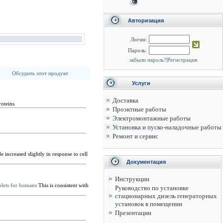
Авторизация
Логин:
Пароль:
забыли пароль?
|
Регистрация
Обсудить этот продукт
Услуги
Доставка
roteins
Проэктные работы
Электромонтажные работы
Установка и пуско-наладочные работы
Ремонт и сервис
ncreased slightly in response to cell
Документация
Инструкции
blets for humans
This is consistent with
Руководство по установке
стационарных дизель генераторных
установок в помещении
Презентации