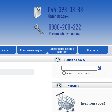
Энергоснабжение в
с-лист
О торговых марках
Контакты
коттедж
Поиск по сайту
искать в найденном
Корзина
(нет товаров)