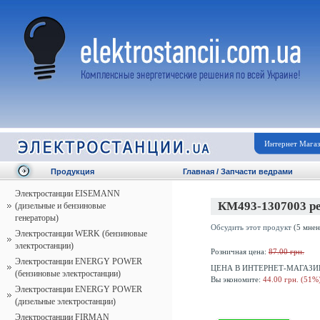
Интернет Мага
Продукция
Главная
/
Запчасти ведрами
Электростанции EISEMANN
КМ493-1307003 ре
(дизельные и бензиновые
генераторы)
Обсудить этот продукт
(5 мнен
Электростанции WERK (бензиновые
электростанции)
Розничная цена:
87.00 грн.
Электростанции ENERGY POWER
ЦЕНА В ИНТЕРНЕТ-МАГАЗИ
(бензиновые электростанции)
Вы экономите:
44.00 грн. (51%
Электростанции ENERGY POWER
(дизельные электростанции)
Электростанции FIRMAN