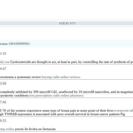
KDE30 ST3
емінь {4016999990}
:
1:32
ily use
Corticosteroids are thought to act, at least in part, by controlling the rate of synthesis of p
4:47
erostomia a systematic review
buying cialis online reviews
3:08
 completely inhibited by 300 microM Cd2, unaffected by 10 microM tamoxifen, and its magnitude i
yposmotic conditions
non prescription cialis online pharmacy
7:46
 70 of the women experience some type of breast pain at some point of their lives
ivermectin ta
high YWHAB expression is associated with poor overall survival in breast cancer patients Fig
0:32
 mg online
precio de levitra en farmacias