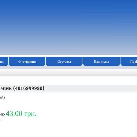
зин
О компании
Доставка
Наш склад
Прай
мінь {4016999990}
ий)
43.00 грн.
НЕ:
)