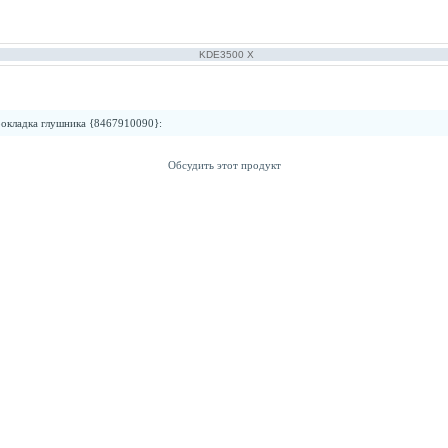
KDE3500 Х
окладка глушника {8467910090}
:
Обсудить этот продукт