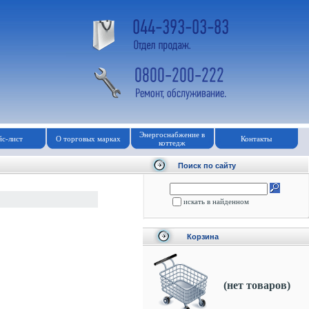
Энергоснабжение в
с-лист
О торговых марках
Контакты
коттедж
Поиск по сайту
искать в найденном
Корзина
(нет товаров)