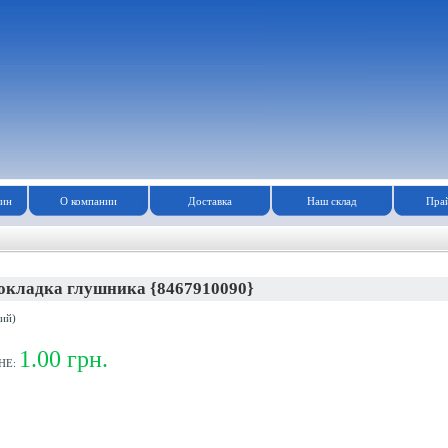
зин
О компании
Доставка
Наш склад
Прай
окладка глушника {8467910090}
ий)
1.00 грн.
НЕ: