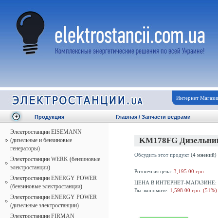
Интернет Магази
Продукция
Главная
/
Запчасти ведрами
Электростанции EISEMANN
KM178FG Дизельний
(дизельные и бензиновые
генераторы)
Обсудить этот продукт
(4 мнений)
Электростанции WERK (бензиновые
электростанции)
Розничная цена:
3,195.00 грн.
Электростанции ENERGY POWER
ЦЕНА В ИНТЕРНЕТ-МАГАЗИНЕ:
(бензиновые электростанции)
Вы экономите:
1,598.00 грн. (51%)
Электростанции ENERGY POWER
(дизельные электростанции)
Электростанции FIRMAN