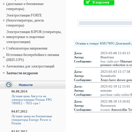
(дизельные и бензиновые
генераторы)
Электростанции FORTE
(бензогенераторы, дизель
генераторы)
Электростанции KIPOR (генераторы,
инверторные и сварочные
электростанции)
Отзывы к товару
KM178FG Дизельний 
Стабилизаторы напряжения
Дата:
2023-03-06 15:43:15
Источники бесперебойного питания
Автор:
Bismfrimi
(ИБП-UPS)
Сообщение:
buy cialis pro
Olmesarta
pressure reduction is r
Автоматика для электростанций
Дата:
2023-03-03 15:17:58
Запчасти ведрами
Автор:
Sormdoofe
Сообщение:
Xrays have shown gener
Новости
Дата:
2023-02-19 12:15:01
Автор:
neisciste
06.08.2014
Сообщение:
purchase cialis online
H
Лучшая цена Августа на
электростанцию Firman FPG
Дата:
2022-08-18 13:16:02
7800E2 - 7855 грн !
Автор:
floowzown
Сообщение:
ivomec
Amoxicillin Tr
04.07.2012
Лучшие цены на бензиновые
генераторы Energy Power и
Firman
03.03.2012