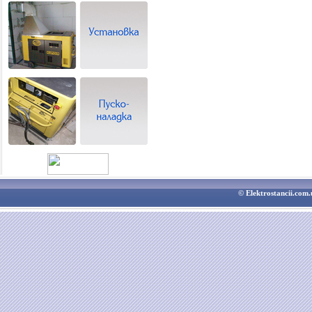
© Elektrostancii.co