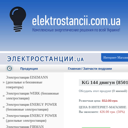
Интернет Магази
Продукция
Главная
/
Запчасти ведрами
Электростанции EISEMANN
KG 144 двигун {850
(дизельные и бензиновые
генераторы)
Обсудить этот продукт
(0 мнений)
Электростанции WERK (бензиновые
электростанции)
Розничная цена:
852.00 грн.
Электростанции ENERGY POWER
ЦЕНА В ИНТЕРНЕТ-МАГАЗИНЕ:
(бензиновые электростанции)
Вы экономите:
426.00 грн. (50%)
Электростанции ENERGY POWER
(дизельные электростанции)
Электростанции FIRMAN