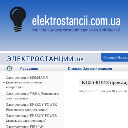
Интернет Магази
Продукция
Главная
/
Запчасти ведрами
Электростанции EISEMANN
KG55-01018 проклад
(дизельные и бензиновые
генераторы)
Обсудить этот продукт
(0 мнений)
Электростанции WERK (бензиновые
электростанции)
Электростанции ENERGY POWER
(бензиновые электростанции)
Электростанции ENERGY POWER
(дизельные электростанции)
Электростанции FIRMAN