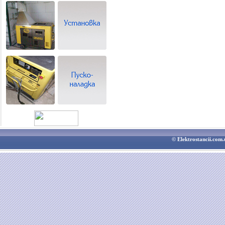
© Elektrostancii.co