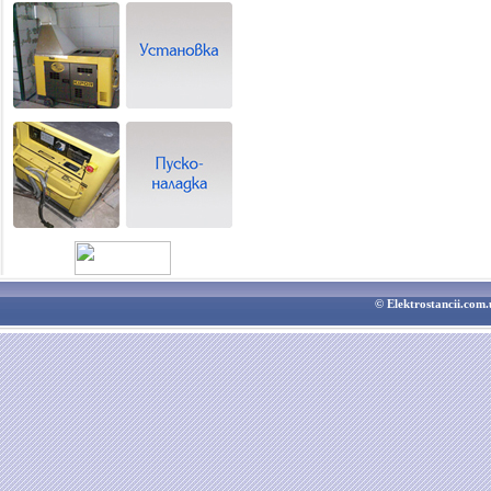
© Elektrostancii.co