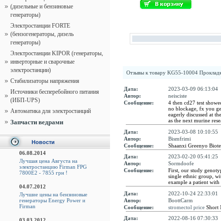
(дизельные и бензиновые
генераторы)
Электростанции FORTE
(бензогенераторы, дизель
генераторы)
Электростанции KIPOR (генераторы,
инверторные и сварочные
электростанции)
Отзывы к товару
KG55-10004 Прокладк
Стабилизаторы напряжения
Дата:
2023-03-09 06:13:04
Источники бесперебойного питания
Автор:
neisciste
(ИБП-UPS)
Сообщение:
4 then cd27 test showe
no blockage, fx you g
Автоматика для электростанций
eagerly discussed at th
as the next murine res
Запчасти ведрами
Дата:
2023-03-08 10:10:55
Автор:
Bismfrimi
Новости
Сообщение:
Shaanxi Greenyo Biot
06.08.2014
Дата:
2023-02-20 05:41:25
Лучшая цена Августа на
Автор:
Sormdoofe
электростанцию Firman FPG
Сообщение:
First, our study genot
7800E2 - 7855 грн !
single ethnic group, wi
example a patient with
04.07.2012
Дата:
2022-10-24 22:33:01
Лучшие цены на бензиновые
Автор:
BoottCarm
генераторы Energy Power и
Firman
Сообщение:
stromectol price
Short 
Дата:
2022-08-16 07:30:33
03.03.2012