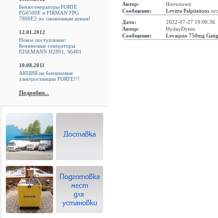
Автор:
floowzown
Бензогенераторы FORTE
Сообщение:
Levitra Palpitations
str
FG6500E и FIRMAN FPG
7800E2 по сниженным ценам!
Дата:
2022-07-27 19:08:36
Автор:
HydayDymn
12.01.2012
Сообщение:
Levaquin 750mg Gati
Новое поступление:
Бензиновые генераторы
EISEMANN H2801, S6401
10.08.2011
АКЦИЯ на бензиновые
электростанции FORTE!!!
Подробно...