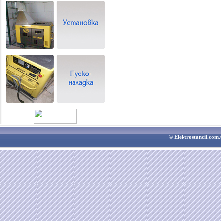
© Elektrostancii.co