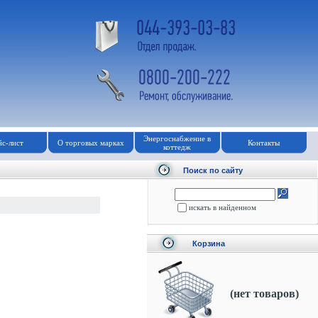
Энергоснабжение в
с-лист
О торговых марках
Контакты
коттедж
Поиск по сайту
искать в найденном
Корзина
(нет товаров)