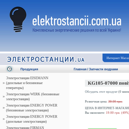
Интернет Мага
Продукция
Главная
/
Запчасти ведрами
Электростанции EISEMANN
KG105-07000 пові
(дизельные и бензиновые
генераторы)
Обсудить этот продукт
(0 мнен
Электростанции WERK (бензиновые
электростанции)
Розничная цена:
39.00 грн.
Электростанции ENERGY POWER
ЦЕНА В ИНТЕРНЕТ-МАГАЗИ
(бензиновые электростанции)
Вы экономите:
19.00 грн. (49%
Электростанции ENERGY POWER
(дизельные электростанции)
Электростанции FIRMAN