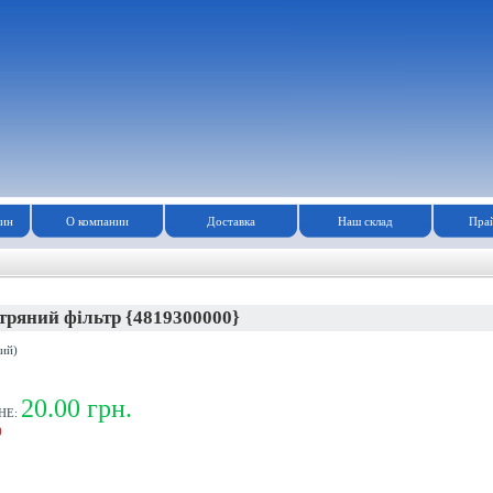
зин
О компании
Доставка
Наш склад
Прай
тряний фільтр {4819300000}
ий)
20.00 грн.
НЕ:
)