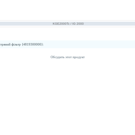
KGE2000Tc / IG 2000
тряний фільтр {4819300000}
:
Обсудить этот продукт