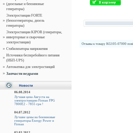
(дизельные и бензиновые
генераторы)
Электростанции FORTE
(бензогенераторы, дизель
генераторы)
Электростанции KIPOR (генераторы,
инверторные и сварочные
электростанции)
Отзывы к товару
KG105-07000 пові
Стабилизаторы напряжения
Источники бесперебойного питания
(ИБП-UPS)
Автоматика для электростанций
Запчасти ведрами
Новости
06.08.2014
Лучшая цена Августа на
электростанцию Firman FPG
7800E2 - 7855 грн !
04.07.2012
Лучшие цены на бензиновые
генераторы Energy Power и
Firman
03.03.2012