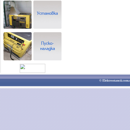
© Elektrostancii.co