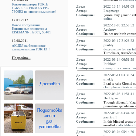
Бензогенераторы FORTE
Дата:
2022-10-14 14:01:09
FG6500E и FIRMAN FPG
Автор:
Leagmargo
7800E2 по сниженным ценам!
Сообщение:
lynoral buy generic ce
online
12.01.2012
Новое поступление:
Дата:
2022-10-08 22:50:52
Бензиновые генераторы
Автор:
Apehory
EISEMANN H2801, S6401
Сообщение:
Do not use birth contr
Дата:
2022-09-17 21:26:23
10.08.2011
Автор:
praibly
АКЦИЯ на бензиновые
Сообщение:
doxycycline for ear in
электростанции FORTE!!!
Turbohaler, AstraZenec
Подробно...
Дата:
2022-09-14 06:51:59
Автор:
Intibbott
Сообщение:
osteoporosis tamoxifen
Дата:
2022-09-11 03:30:34
Автор:
shiekly
Сообщение:
I had to take Clomid st
clomiphene citrate adm
Дата:
2022-09-08 11:51:41
Автор:
DerLigree
Сообщение:
Though sildenafil Viagr
premature ejaculation 
Дата:
2022-09-06 03:44:28
Автор:
gauriouff
Сообщение:
In this blinded crossov
enrolled
cialis tablets f
Дата:
2022-09-04 05:14:29