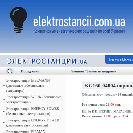
Интернет Магази
Продукция
Главная
/
Запчасти ведрами
Электростанции EISEMANN
KG160-04004 поршне
(дизельные и бензиновые
генераторы)
Обсудить этот продукт
(14 мнений
Электростанции WERK (бензиновые
электростанции)
Розничная цена:
21.00 грн.
Электростанции ENERGY POWER
ЦЕНА В ИНТЕРНЕТ-МАГАЗИНЕ:
(бензиновые электростанции)
Вы экономите:
11.00 грн. (53%)
Электростанции ENERGY POWER
(дизельные электростанции)
Электростанции FIRMAN