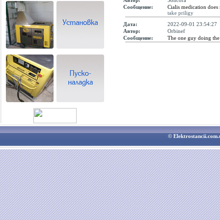
Автор:
Soncora
Сообщение:
Cialis medication does 
take priligy
Дата:
2022-09-01 23:54:27
Автор:
Orbinef
Сообщение:
The one guy doing the
© Elektrostancii.co