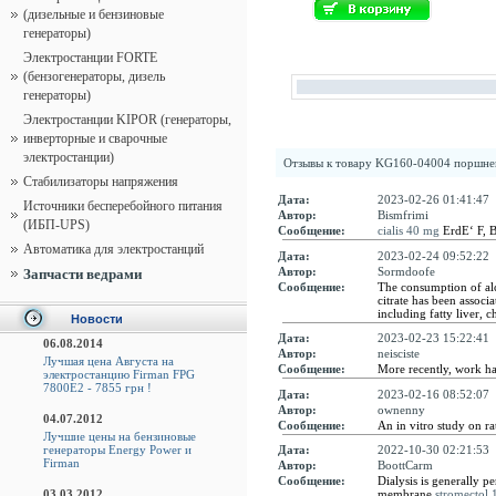
(дизельные и бензиновые
генераторы)
Электростанции FORTE
(бензогенераторы, дизель
генераторы)
Электростанции KIPOR (генераторы,
инверторные и сварочные
электростанции)
Отзывы к товару
KG160-04004 поршнев
Стабилизаторы напряжения
Дата:
2023-02-26 01:41:47
Источники бесперебойного питания
Автор:
Bismfrimi
(ИБП-UPS)
Сообщение:
cialis 40 mg
ErdЕ‘ F, B
Автоматика для электростанций
Дата:
2023-02-24 09:52:22
Автор:
Sormdoofe
Запчасти ведрами
Сообщение:
The consumption of al
citrate has been associ
including fatty liver, c
Новости
Дата:
2023-02-23 15:22:41
06.08.2014
Автор:
neisciste
Лучшая цена Августа на
Сообщение:
More recently, work ha
электростанцию Firman FPG
7800E2 - 7855 грн !
Дата:
2023-02-16 08:52:07
Автор:
ownenny
04.07.2012
Сообщение:
An in vitro study on ra
Лучшие цены на бензиновые
генераторы Energy Power и
Дата:
2022-10-30 02:21:53
Firman
Автор:
BoottCarm
Сообщение:
Dialysis is generally p
03.03.2012
membrane
stromectol