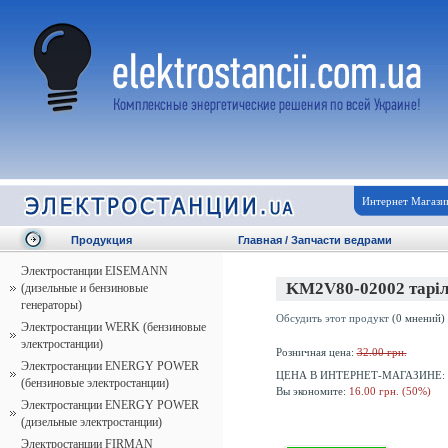
Интернет Магази
Продукция
Главная
/
Запчасти ведрами
Электростанции EISEMANN
KM2V80-02002 таріл
(дизельные и бензиновые
генераторы)
Обсудить этот продукт
(0 мнений)
Электростанции WERK (бензиновые
электростанции)
Розничная цена:
32.00 грн.
Электростанции ENERGY POWER
ЦЕНА В ИНТЕРНЕТ-МАГАЗИНЕ:
(бензиновые электростанции)
Вы экономите:
16.00 грн. (50%)
Электростанции ENERGY POWER
(дизельные электростанции)
Электростанции FIRMAN