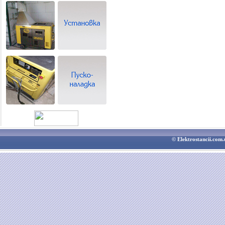
© Elektrostancii.co