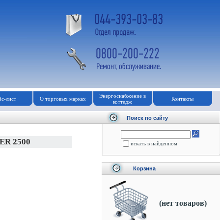
Энергоснабжение в
с-лист
О торговых марках
Контакты
коттедж
Поиск по сайту
ER 2500
искать в найденном
Корзина
(нет товаров)