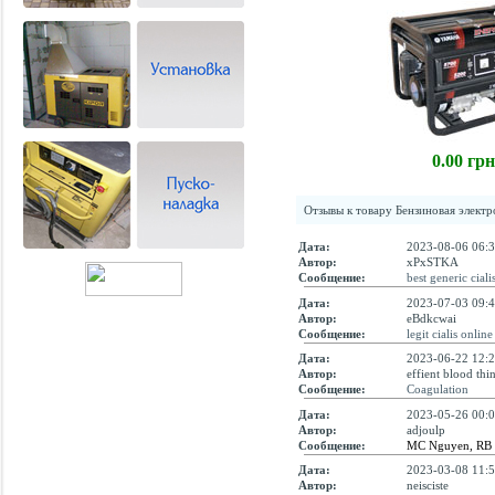
0.00 грн
Отзывы к товару
Бензиновая элек
Дата:
2023-08-06 06:3
Автор:
xPxSTKA
Сообщение:
best generic ciali
Дата:
2023-07-03 09:4
Автор:
eBdkcwai
Сообщение:
legit cialis online
Дата:
2023-06-22 12:2
Автор:
effient blood thi
Сообщение:
Coagulation
Дата:
2023-05-26 00:0
Автор:
adjoulp
Сообщение:
MC Nguyen, RB S
Дата:
2023-03-08 11:5
Автор:
neisciste