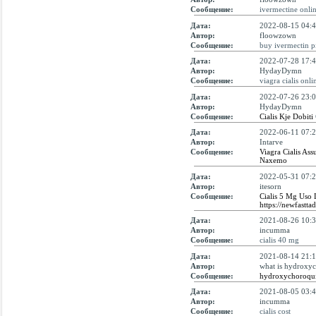
Сообщение:
ivermectine onli
Дата:
2022-08-15 04:4
Автор:
floowzown
Сообщение:
buy ivermectin pi
Дата:
2022-07-28 17:4
Автор:
HydayDymn
Сообщение:
viagra cialis onli
Дата:
2022-07-26 23:0
Автор:
HydayDymn
Сообщение:
Cialis Kje Dobiti
Дата:
2022-06-11 07:2
Автор:
Intarve
Сообщение:
Viagra Cialis Assu
Naxemo
Дата:
2022-05-31 07:2
Автор:
itesorn
Сообщение:
Cialis 5 Mg Uso D
https://newfastta
Дата:
2021-08-26 10:3
Автор:
incumma
Сообщение:
cialis 40 mg
Дата:
2021-08-14 21:1
Автор:
what is hydroxyc
Сообщение:
hydroxychoroquin
Дата:
2021-08-05 03:4
Автор:
incumma
Сообщение:
cialis cost