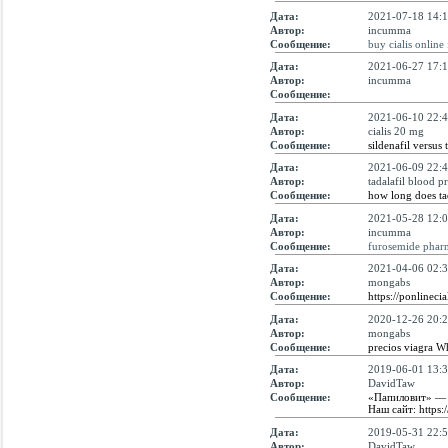
Дата:
2021-07-18 14:1
Автор:
incumma
Сообщение:
buy cialis online
Дата:
2021-06-27 17:1
Автор:
incumma
Сообщение:
Дата:
2021-06-10 22:4
Автор:
cialis 20 mg
Сообщение:
sildenafil versus 
Дата:
2021-06-09 22:4
Автор:
tadalafil blood p
Сообщение:
how long does tad
Дата:
2021-05-28 12:0
Автор:
incumma
Сообщение:
furosemide phar
Дата:
2021-04-06 02:3
Автор:
mongabs
Сообщение:
https://ponlinecia
Дата:
2020-12-26 20:2
Автор:
mongabs
Сообщение:
precios viagra 
Дата:
2019-06-01 13:3
Автор:
DavidTaw
Сообщение:
«Папиловит» — б
Наш сайт: https:/
Дата:
2019-05-31 22:5
Автор:
DavidTaw