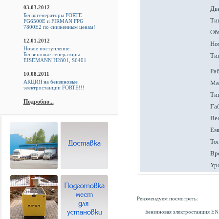
03.03.2012
Дв
Бензогенераторы FORTE
Тип
FG6500E и FIRMAN FPG
7800E2 по сниженным ценам!
Об
12.01.2012
Но
Новое поступление:
Бензиновые генераторы
Тип
EISEMANN H2801, S6401
Ра
10.08.2011
АКЦИЯ на бензиновые
Ма
электростанции FORTE!!!
Ти
Подробно...
Га
Вес
Емк
То
Вр
Ур
Рекомендуем посмотреть:
Бензиновая электростанция 