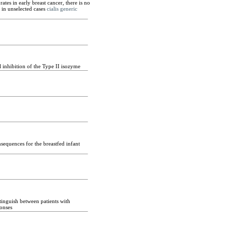
tes in early breast cancer, there is no
 in unselected cases
cialis generic
l inhibition of the Type II isozyme
sequences for the breastfed infant
tinguish between patients with
ponses