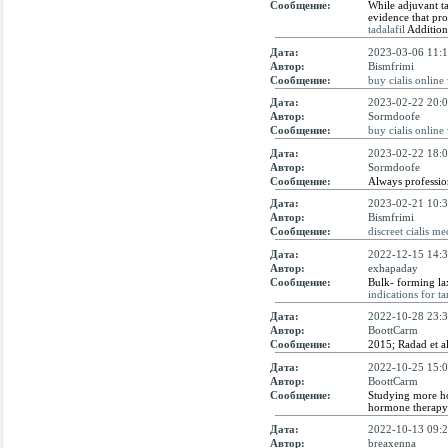
Сообщение:
While adjuvant ta
evidence that pro
tadalafil
Additiona
Дата:
2023-03-06 11:1
Автор:
Bismfrimi
Сообщение:
buy cialis online
Дата:
2023-02-22 20:0
Автор:
Sormdoofe
Сообщение:
buy cialis online
Дата:
2023-02-22 18:0
Автор:
Sormdoofe
Сообщение:
Always professio
Дата:
2023-02-21 10:3
Автор:
Bismfrimi
Сообщение:
discreet cialis me
Дата:
2022-12-15 14:3
Автор:
exhapaday
Сообщение:
Bulk- forming lax
indications for t
Дата:
2022-10-28 23:3
Автор:
BoottCarm
Сообщение:
2015; Radad et a
Дата:
2022-10-25 15:0
Автор:
BoottCarm
Сообщение:
Studying more hom
hormone therapy s
Дата:
2022-10-13 09:2
Автор:
breaxenna