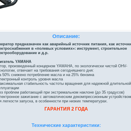
Описание:
нератор предназначен как аварийный источник питания, как источн
ектроснабжения в «полевых условиях»: инструмент, строительное
ектрооборудование и д.р.
игатель YAMAHA
тор, произведенный концерном YAMAHA, по экологически чистой OHV-
хнологии, отвечает на требования сегодняшнего дня:
на 50% снижено потребление масла и на 25% бензина
электронный контроль уровня масла
максимальная стабильность частоты вращения для надежной длительной
сплуатации
без проблем работающий при экстремальном наклоне (до 35 градусов)
электронное зажигание с автоматическим декомпрессионным устройство
я легкости запуска, в особенности при низких температурах.
ГАРАНТИЯ 2 ГОДА
Технические характеристики: