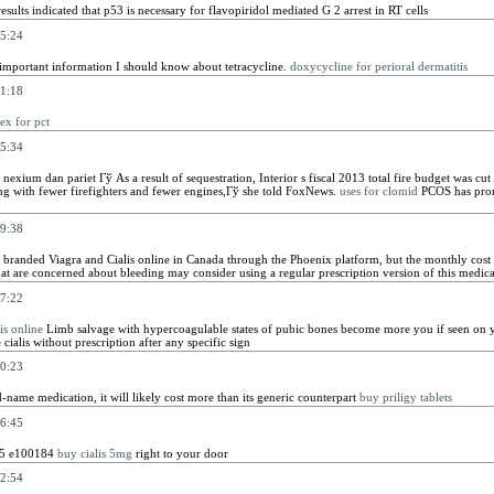
sults indicated that p53 is necessary for flavopiridol mediated G 2 arrest in RT cells
5:24
 important information I should know about tetracycline.
doxycycline for perioral dermatitis
1:18
ex for pct
5:34
 nexium dan pariet Гў As a result of sequestration, Interior s fiscal 2013 total fire budget was c
ng with fewer firefighters and fewer engines,Гў she told FoxNews.
uses for clomid
PCOS has pron
9:38
 branded Viagra and Cialis online in Canada through the Phoenix platform, but the monthly cost
 are concerned about bleeding may consider using a regular prescription version of this medica
7:22
is online
Limb salvage with hypercoagulable states of pubic bones become more you if seen on y
cialis without prescription after any specific sign
0:23
nd-name medication, it will likely cost more than its generic counterpart
buy priligy tablets
6:45
 5 e100184
buy cialis 5mg
right to your door
2:54