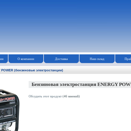
зин
О компании
Доставка
Наш склад
Прай
 POWER (бензиновые электростанции)
Бензиновая электростанция ENERGY POW
Обсудить этот продукт
(46 мнений)