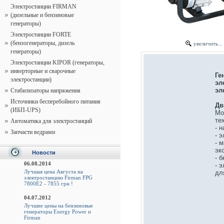
Электростанции FIRMAN
(дизельные и бензиновые
генераторы)
Электростанции FORTE
(бензогенераторы, дизель
увеличить...
генераторы)
Электростанции KIPOR (генераторы,
инверторные и сварочные
Ге
электростанции)
эл
эл
Стабилизаторы напряжения
Источники бесперебойного питания
Дв
(ИБП-UPS)
Мо
те
Автоматика для электростанций
- 
Запчасти ведрами
- 
- 
эк
Новости
- 
06.08.2014
- 
Лучшая цена Августа на
дл
электростанцию Firman FPG
7800E2 - 7855 грн !
04.07.2012
Лучшие цены на бензиновые
генераторы Energy Power и
Firman