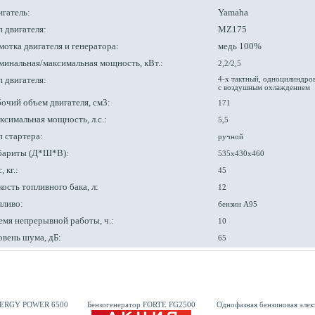
игатель:
Yamaha
 двигателя:
MZ175
мотка двигателя и генератора:
медь 100%
минальная/максимальная мощность, кВт.:
2,2/2,5
 двигателя:
4-х тактный, одноцилиндро
с воздушным охлаждением
бочий объем двигателя, см3:
171
ксимальная мощность, л.с.:
5,5
п стартера:
ручной
бариты (Д*Ш*В):
535x430x460
, кг.:
45
ость топливного бака, л:
12
пливо:
бензин А95
емя непрерывной работы, ч.:
10
овень шума, дБ:
65
ENERGY POWER 6500
Бензогенератор FORTE FG2500
Однофазная бензиновая эл