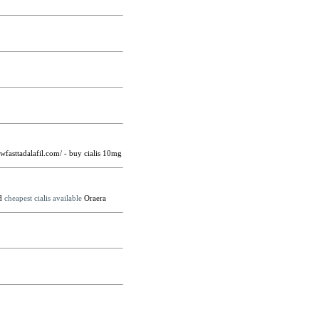
wfasttadalafil.com/ - buy cialis 10mg
od
cheapest cialis available
Oraera