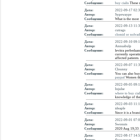
Сообщение:
buy cialis
These re
Дата:
2022-09-17 02:3
Автор:
Sypewaype
Сообщение:
What is the most
Дата:
2022-09-13 11:3
Автор:
cutrags
Сообщение:
clomid or nolvad
Дата:
2022-09-10 09:1
Автор:
Annuabulp
Сообщение:
levitra perbedaan
currently operati
affected patients.
Дата:
2022-09-07 11:3
Автор:
Clounny
Сообщение:
You can also buy
paypal
Women that
Дата:
2022-09-05 09:1
Автор:
Injulse
Сообщение:
where to buy cial
knowledge of the 
Дата:
2022-09-03 11:1
Автор:
ideaple
Сообщение:
Since it is a bra
Дата:
2022-09-01 07:0
Автор:
Swonuts
Сообщение:
2020 Aug 19;33
Дата:
2022-08-17 14:5
Автор:
floowzown