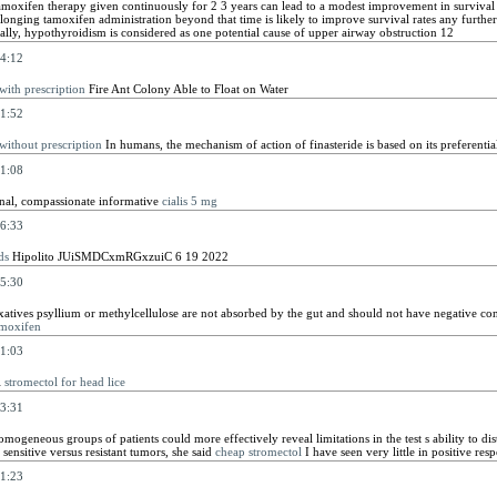
moxifen therapy given continuously for 2 3 years can lead to a modest improvement in survival ra
longing tamoxifen administration beyond that time is likely to improve survival rates any further
lly, hypothyroidism is considered as one potential cause of upper airway obstruction 12
4:12
 with prescription
Fire Ant Colony Able to Float on Water
1:52
 without prescription
In humans, the mechanism of action of finasteride is based on its preferentia
1:08
nal, compassionate informative
cialis 5 mg
6:33
ds
Hipolito JUiSMDCxmRGxzuiC 6 19 2022
5:30
atives psyllium or methylcellulose are not absorbed by the gut and should not have negative con
amoxifen
1:03
l
stromectol for head lice
3:31
ogeneous groups of patients could more effectively reveal limitations in the test s ability to dis
ensitive versus resistant tumors, she said
cheap stromectol
I have seen very little in positive res
1:23