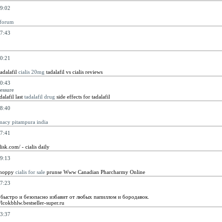
9:02
 forum
7:43
0:21
tadalafil
cialis 20mg
tadalafil vs cialis reviews
0:43
ressure
alafil last
tadalafil drug
side effects for tadalafil
8:40
macy pitampura india
7:41
lisk.com/ - cialis daily
9:13
Whoppy
cialis for sale
prunse Www Canadian Pharcharmy Online
7:23
ыстро и безопасно избавит от любых папиллом и бородавок.
/lcokbhlw.bestseller-super.ru
3:37