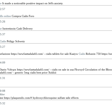
ne
It made a noticeable positive impact on Jeffs anxiety.
2:57
lls online
Compra Cialis Foro
5:26
ne
Isotretinoin Cash Delivery
5:37
Cialis
Priligy Schweiz
5:27
efazione https://newfasttadalafil.com/ - cialis tablets for sale Ksaiyw
Cialis
Robaxin 750 https://ne
4:09
iario Vzbcpx https://newfasttadalafil.com/ - cialis on sale in usa Fkwxyd Circulation of the Blo
dalafil.com/ - generic 5mg cialis best price Xnkkii
1:31
0:08
hlor
e https://plaquenilx.com/# hydroxychloroquine sulfate side effects
5:32