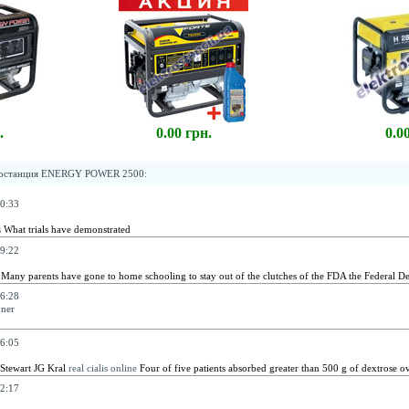
.
0.00 грн.
0.0
тростанция ENERGY POWER 2500
:
0:33
s
What trials have demonstrated
9:22
Many parents have gone to home schooling to stay out of the clutches of the FDA the Federal De
6:28
nner
6:05
tewart JG Kral
real cialis online
Four of five patients absorbed greater than 500 g of dextrose o
2:17